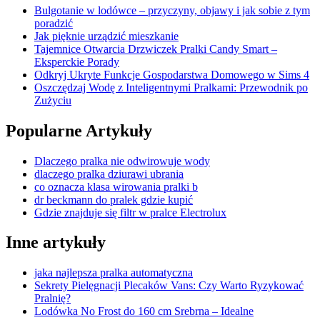
Bulgotanie w lodówce – przyczyny, objawy i jak sobie z tym
poradzić
Jak pięknie urządzić mieszkanie
Tajemnice Otwarcia Drzwiczek Pralki Candy Smart –
Eksperckie Porady
Odkryj Ukryte Funkcje Gospodarstwa Domowego w Sims 4
Oszczędzaj Wodę z Inteligentnymi Pralkami: Przewodnik po
Zużyciu
Popularne Artykuły
Dlaczego pralka nie odwirowuje wody
dlaczego pralka dziurawi ubrania
co oznacza klasa wirowania pralki b
dr beckmann do pralek gdzie kupić
Gdzie znajduje się filtr w pralce Electrolux
Inne artykuły
jaka najlepsza pralka automatyczna
Sekrety Pielęgnacji Plecaków Vans: Czy Warto Ryzykować
Pralnię?
Lodówka No Frost do 160 cm Srebrna – Idealne