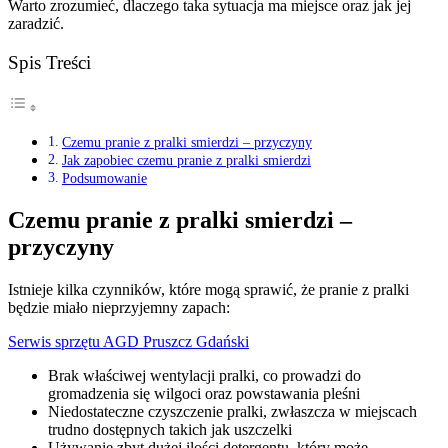
Warto zrozumieć, dlaczego taka sytuacja ma miejsce oraz jak jej
zaradzić.
Spis Treści
Czemu pranie z pralki smierdzi – przyczyny
Jak zapobiec czemu pranie z pralki smierdzi
Podsumowanie
Czemu pranie z pralki smierdzi –
przyczyny
Istnieje kilka czynników, które mogą sprawić, że pranie z pralki
będzie miało nieprzyjemny zapach:
Serwis sprzętu AGD Pruszcz Gdański
Brak właściwej wentylacji pralki, co prowadzi do
gromadzenia się wilgoci oraz powstawania pleśni
Niedostateczne czyszczenie pralki, zwłaszcza w miejscach
trudno dostępnych takich jak uszczelki
Używanie zbyt dużej ilości detergentu, który może