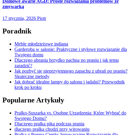
Domowe awarie AGD: Proste rozwiązania problemów ze
zmywarką
17 stycznia, 2026
Piotr
Poradnik
Meble młodzieżowe indiana
Garderoba w salonie: Praktyczne i stylowe rozwiązanie dla
Twojego domu
Dlaczego ubrania brzydko pachną po praniu i jak temu
zaradzić?
Jak pozbyć się nieprzyjemnego zapachu z ubrań po praniu?
Skuteczne metody
Jak dobrać idealne lampy do salonu i jadalni? Przewodnik
krok po kroku
Popularne Artykuły
Pralko-Suszarka vs. Osobne Urządzenia: Które Wybrać do
Swojego Domu?
Dlaczego pralka pika podczas prania
dlaczego pralka chodzi przy wirowaniu
Pralka z Pompą Ciepła: Innowacyjne Rozwiązanie dla