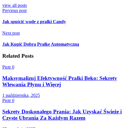
view all posts
Previous post
Jak spuścić wodę z pralki Candy
Next post
Jak Kupić Dobrą Pralkę Automatyczną
Related Posts
Piotr
0
Maksymalizuj Efektywność Pralki Beko: Sekrety
Wlewania Płynu i Więcej
1 października, 2025
Piotr
0
Sekrety Doskonałego Prania: Jak Uzyskać Świeże i
Czyste Ubrania Za Każdym Razem