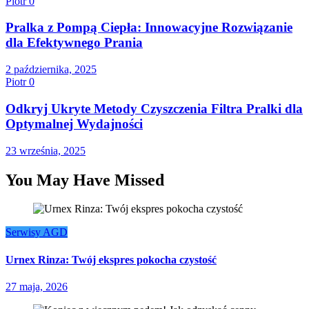
Piotr
0
Pralka z Pompą Ciepła: Innowacyjne Rozwiązanie
dla Efektywnego Prania
2 października, 2025
Piotr
0
Odkryj Ukryte Metody Czyszczenia Filtra Pralki dla
Optymalnej Wydajności
23 września, 2025
You May Have Missed
Serwisy AGD
Urnex Rinza: Twój ekspres pokocha czystość
27 maja, 2026