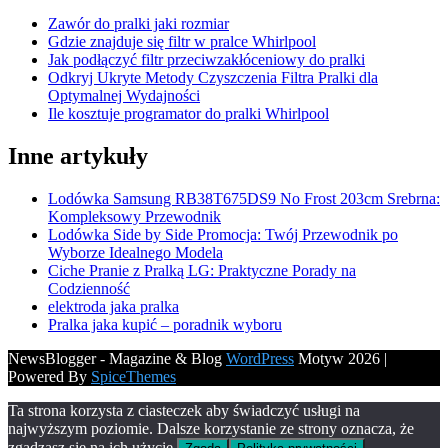
Zawór do pralki jaki rozmiar
Gdzie znajduje się filtr w pralce Whirlpool
Jak podłączyć filtr przeciwzakłóceniowy do pralki
Odkryj Ukryte Metody Czyszczenia Filtra Pralki dla
Optymalnej Wydajności
Ile kosztuje programator do pralki Whirlpool
Inne artykuły
Lodówka Samsung RB38T675DS9 No Frost 203cm Srebrna:
Kompleksowy Przewodnik
Lodówka Side by Side Promocja: Twój Przewodnik po
Wyborze Idealnego Modela
Ciche Pranie z Pralką LG: Praktyczne Porady na
Codzienność
elektroda jaka pralka
Pralka jaka kupić – poradnik wyboru
NewsBlogger - Magazine & Blog
WordPress
Motyw 2026 |
Powered By
SpiceThemes
Ta strona korzysta z ciasteczek aby świadczyć usługi na
najwyższym poziomie. Dalsze korzystanie ze strony oznacza, że
zgadzasz się na ich użycie.