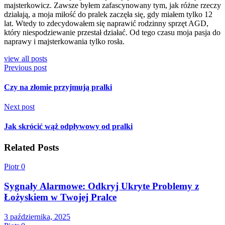
majsterkowicz. Zawsze byłem zafascynowany tym, jak różne rzeczy
działają, a moja miłość do pralek zaczęła się, gdy miałem tylko 12
lat. Wtedy to zdecydowałem się naprawić rodzinny sprzęt AGD,
który niespodziewanie przestał działać. Od tego czasu moja pasja do
naprawy i majsterkowania tylko rosła.
view all posts
Previous post
Czy na złomie przyjmują pralki
Next post
Jak skrócić wąż odpływowy od pralki
Related Posts
Piotr
0
Sygnały Alarmowe: Odkryj Ukryte Problemy z
Łożyskiem w Twojej Pralce
3 października, 2025