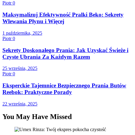
Piotr
0
Maksymalizuj Efektywność Pralki Beko: Sekrety
Wlewania Płynu i Więcej
1 października, 2025
Piotr
0
Sekrety Doskonałego Prania: Jak Uzyskać Świeże i
Czyste Ubrania Za Każdym Razem
25 września, 2025
Piotr
0
Eksperckie Tajemnice Bezpiecznego Prania Butów
Reebok: Praktyczne Porady
22 września, 2025
You May Have Missed