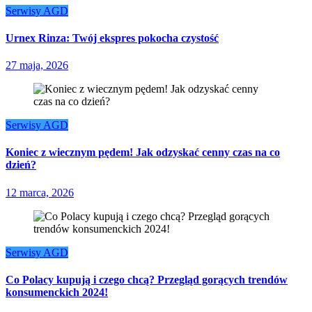
Serwisy AGD
Urnex Rinza: Twój ekspres pokocha czystość
27 maja, 2026
Serwisy AGD
Koniec z wiecznym pędem! Jak odzyskać cenny czas na co
dzień?
12 marca, 2026
Serwisy AGD
Co Polacy kupują i czego chcą? Przegląd gorących trendów
konsumenckich 2024!