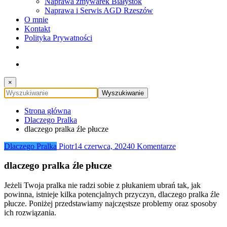
Naprawa zmywarek Białystok
Naprawa i Serwis AGD Rzeszów
O mnie
Kontakt
Polityka Prywatności
×
Strona główna
Dlaczego Pralka
dlaczego pralka źle płucze
Dlaczego Pralka
Piotr
14 czerwca, 2024
0 Komentarze
dlaczego pralka źle płucze
Jeżeli Twoja pralka nie radzi sobie z płukaniem ubrań tak, jak
powinna, istnieje kilka potencjalnych przyczyn, dlaczego pralka źle
płucze. Poniżej przedstawiamy najczęstsze problemy oraz sposoby
ich rozwiązania.