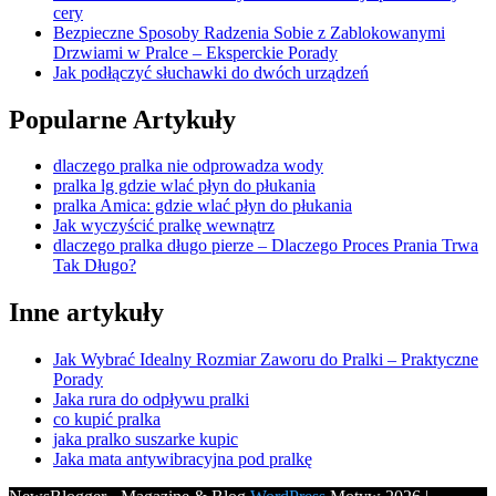
cery
Bezpieczne Sposoby Radzenia Sobie z Zablokowanymi
Drzwiami w Pralce – Eksperckie Porady
Jak podłączyć słuchawki do dwóch urządzeń
Popularne Artykuły
dlaczego pralka nie odprowadza wody
pralka lg gdzie wlać płyn do płukania
pralka Amica: gdzie wlać płyn do płukania
Jak wyczyścić pralkę wewnątrz
dlaczego pralka długo pierze – Dlaczego Proces Prania Trwa
Tak Długo?
Inne artykuły
Jak Wybrać Idealny Rozmiar Zaworu do Pralki – Praktyczne
Porady
Jaka rura do odpływu pralki
co kupić pralka
jaka pralko suszarke kupic
Jaka mata antywibracyjna pod pralkę