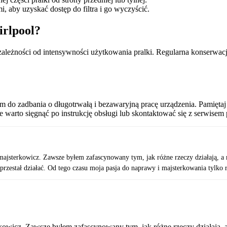
i, aby uzyskać dostęp do filtra i go wyczyścić.
irlpool?
 w zależności od intensywności użytkowania pralki. Regularna konserw
iem do zadbania o długotrwałą i bezawaryjną pracę urządzenia. Pamięta
sze warto sięgnąć po instrukcję obsługi lub skontaktować się z serwisem
majsterkowicz. Zawsze byłem zafascynowany tym, jak różne rzeczy działają, a m
zestał działać. Od tego czasu moja pasja do naprawy i majsterkowania tylko r
kowicz. Zawsze byłem zafascynowany tym, jak różne rzeczy działają, a 