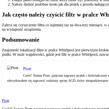
Należy śledzić podobne kroki jak dla pralek z przodu ładującym
Jak często należy czyścić filtr w pralce Wh
Zaleca się czyszczenie filtra co najmniej raz na dwa-trzy miesiące,
na wydajność urządzenia.
Podsumowanie
Znajomość lokalizacji filtra w pralce Whirlpool jest pierwszym krok
pralki. W razie wątpliwości, gdzie jest filtr w pralce Whirlpool, zaw
Piotr
Cześć! Jestem Piotr, pasjonat naprawy pralek i doświadczony 
zdecydowałem się naprawić rodzinny sprzęt AGD, który niespodziewanie pr
Piotr
Cześć! Jestem Piotr, pasjonat naprawy pralek i doświadczony majster