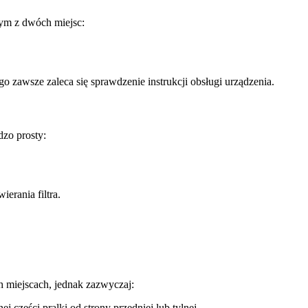
nym z dwóch miejsc:
o zawsze zaleca się sprawdzenie instrukcji obsługi urządzenia.
dzo prosty:
erania filtra.
h miejscach, jednak zazwyczaj:
j części pralki od strony przedniej lub tylnej.