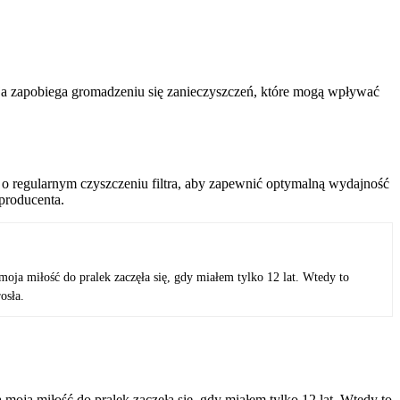
acja zapobiega gromadzeniu się zanieczyszczeń, które mogą wpływać
j o regularnym czyszczeniu filtra, aby zapewnić optymalną wydajność
 producenta.
oja miłość do pralek zaczęła się, gdy miałem tylko 12 lat. Wtedy to
osła.
moja miłość do pralek zaczęła się, gdy miałem tylko 12 lat. Wtedy to