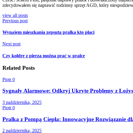
zdecydowałem się naprawić rodzinny sprzęt AGD, który niespodziewan
view all posts
Previous post
Wynajem mieszkania zepsuta pralka kto płaci
Next post
Czy kołdrę z pierza można prać w pralce
Related Posts
Piotr
0
Sygnały Alarmowe: Odkryj Ukryte Problemy z Łożys
3 października, 2025
Piotr
0
Pralka z Pompą Ciepła: Innowacyjne Rozwiązanie d
2 października, 2025