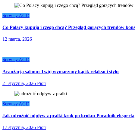
Serwisy AGD
Co Polacy kupują i czego chcą? Przegląd gorących trendów kon
12 marca, 2026
Serwisy AGD
Aranżacja salonu: Twój wymarzony kącik relaksu i stylu
21 stycznia, 2026
Piotr
Serwisy AGD
Jak udrożnić odpływ z pralki krok po kroku: Poradnik eksperta
17 stycznia, 2026
Piotr