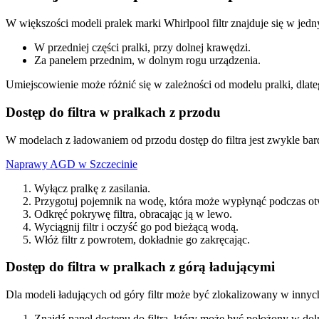
W większości modeli pralek marki Whirlpool filtr znajduje się w jed
W przedniej części pralki, przy dolnej krawędzi.
Za panelem przednim, w dolnym rogu urządzenia.
Umiejscowienie może różnić się w zależności od modelu pralki, dlateg
Dostęp do filtra w pralkach z przodu
W modelach z ładowaniem od przodu dostęp do filtra jest zwykle bar
Naprawy AGD w Szczecinie
Wyłącz pralkę z zasilania.
Przygotuj pojemnik na wodę, która może wypłynąć podczas otwi
Odkręć pokrywę filtra, obracając ją w lewo.
Wyciągnij filtr i oczyść go pod bieżącą wodą.
Włóż filtr z powrotem, dokładnie go zakręcając.
Dostęp do filtra w pralkach z górą ładującymi
Dla modeli ładujących od góry filtr może być zlokalizowany w innyc
Znajdź panel dostępu do filtra, który może być położony w dolne