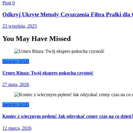
Piotr
0
Odkryj Ukryte Metody Czyszczenia Filtra Pralki dl
23 września, 2025
You May Have Missed
Serwisy AGD
Urnex Rinza: Twój ekspres pokocha czystość
27 maja, 2026
Serwisy AGD
Koniec z wiecznym pędem! Jak odzyskać cenny czas na co dzień
12 marca, 2026