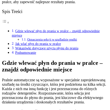
pralce, aby zapewnić najlepsze rezultaty prania.
Spis Treści
Gdzie wlewać płyn do prania w pralce – znajdź odpowiednie
miejsce
Oznaczenia sekcji w szufladzie pralki
Jak wlać płyn do prania w pralce
Wskazówki dotyczące użycia płynu do prania
Podsumowanie
Gdzie wlewać płyn do prania w pralce –
znajdź odpowiednie miejsce
Pralnie automatyczne są wyposażone w specjalnie zaprojektowaną
szufladę na środki czyszczące, która jest podzielona na kilka sekcji.
Każda z nich ma inną funkcję i jest przeznaczona do różnych
rodzajów detergentów. Rozpoznawanie, która sekcja jest
przeznaczona do płynu do prania, jest kluczowe dla efektywnego
działania urządzenia i doskonałych rezultatów prania.