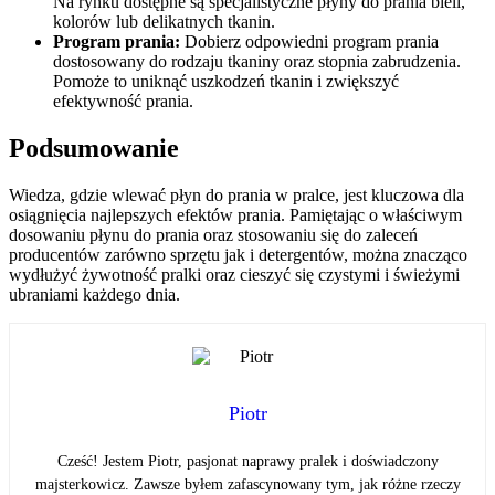
Na rynku dostępne są specjalistyczne płyny do prania bieli,
kolorów lub delikatnych tkanin.
Program prania:
Dobierz odpowiedni program prania
dostosowany do rodzaju tkaniny oraz stopnia zabrudzenia.
Pomoże to uniknąć uszkodzeń tkanin i zwiększyć
efektywność prania.
Podsumowanie
Wiedza, gdzie wlewać płyn do prania w pralce, jest kluczowa dla
osiągnięcia najlepszych efektów prania. Pamiętając o właściwym
dosowaniu płynu do prania oraz stosowaniu się do zaleceń
producentów zarówno sprzętu jak i detergentów, można znacząco
wydłużyć żywotność pralki oraz cieszyć się czystymi i świeżymi
ubraniami każdego dnia.
Piotr
Cześć! Jestem Piotr, pasjonat naprawy pralek i doświadczony
majsterkowicz. Zawsze byłem zafascynowany tym, jak różne rzeczy