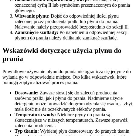
oznaczonej cyfrą II lub symbolem przeznaczonym do prania
głównego.
Wlewanie płynu:
Dojść do odpowiedniej ilości płynu
zaleconej przez producenta pralki lub płynu do prania.
Nalewanie należy przeprowadzić bezpośrednio do sekcji II.
Zamknięcie szuflady:
Po napełnieniu odpowiedniej sekcji
płynem do prania należy delikatnie zamknąć szufladę.
Wskazówki dotyczące użycia płynu do
prania
Prawidłowe używanie płynu do prania nie ogranicza się jedynie do
wylania go w odpowiednie miejsce. Oto kilka wskazówek, które
pomogą zoptymalizować proces prania:
Dosowanie:
Zawsze stosuj się do zaleceń producenta
zarówno pralki, jak i płynu do prania. Nadmierne użycie
detergentu może prowadzić do gromadzenia się osadu, a zbyt
mała ilość nie da oczekiwanych efektów prania.
Temperatura wody:
Niektóre płyny do prania są
skuteczniejsze w niższych temperaturach. Zawsze sprawdź
zalecenia producenta.
Typ tkanin:
Wybieraj płyn dostosowany do pranych tkanin.