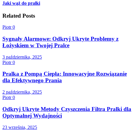
Jaki wąż do pralki
Related Posts
Piotr
0
Sygnały Alarmowe: Odkryj Ukryte Problemy z
Łożyskiem w Twojej Pralce
3 października, 2025
Piotr
0
Pralka z Pompą Ciepła: Innowacyjne Rozwiązanie
dla Efektywnego Prania
2 października, 2025
Piotr
0
Odkryj Ukryte Metody Czyszczenia Filtra Pralki dla
Optymalnej Wydajności
23 września, 2025