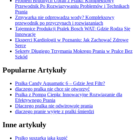
Problem Brudnych Ubrań z Pralki: Kompleksowy
Przewodnik Po Rozwiązywaniu Problemów i Technikach
Prania
Zmywarka nie odprowadza wody? Kompleksowy
przewodnik po przyczynach i rozwiązaniach
Tajemnice Produkcji Pralek Bosch WAT: Gdzie Rodzą Się
Innowacje
Eksperci Kardiologii w Poznaniu: Jak Zachować Zdrowe
Serce
Sekrety Długiego Trzymania Mokrego Prania w Pralce Bez
Szkód
Popularne Artykuły
Pralka Candy Aquamatic 6 – Gdzie Jest Filtr?
dlaczego pralka nie chce się otworzyć
Pralka z Pompą Ciepła: Innowacyjne Rozwiązanie dla
Efektywnego Prania
Dlaczego pralka nie odwirowuje prania
dlaczego pranie wyjęte z pralki śmierdzi
Inne artykuły
Pralko suszarka jaka kupić