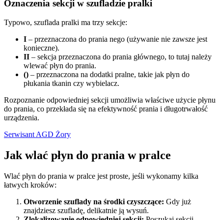
Oznaczenia sekcji w szufladzie pralki
Typowo, szuflada pralki ma trzy sekcje:
I
– przeznaczona do prania nego (używanie nie zawsze jest
konieczne).
II
– sekcja przeznaczona do prania głównego, to tutaj należy
wlewać płyn do prania.
()
– przeznaczona na dodatki pralne, takie jak płyn do
płukania tkanin czy wybielacz.
Rozpoznanie odpowiedniej sekcji umożliwia właściwe użycie płynu
do prania, co przekłada się na efektywność prania i długotrwałość
urządzenia.
Serwisant AGD Żory
Jak wlać płyn do prania w pralce
Wlać płyn do prania w pralce jest proste, jeśli wykonamy kilka
łatwych kroków:
Otworzenie szuflady na środki czyszczące:
Gdy już
znajdziesz szufladę, delikatnie ją wysuń.
Zlokalizowanie odpowiedniej sekcji:
Poszukaj sekcji