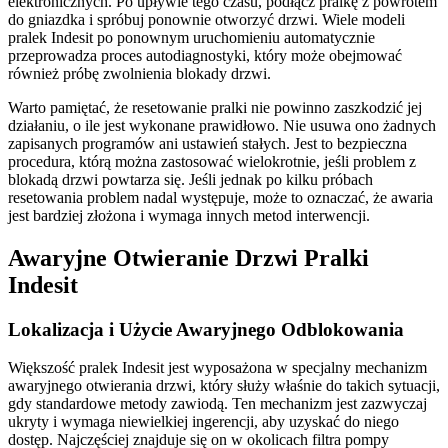
elektronicznych. Po upływie tego czasu, podłącz pralkę z powrotem
do gniazdka i spróbuj ponownie otworzyć drzwi. Wiele modeli
pralek Indesit po ponownym uruchomieniu automatycznie
przeprowadza proces autodiagnostyki, który może obejmować
również próbę zwolnienia blokady drzwi.
Warto pamiętać, że resetowanie pralki nie powinno zaszkodzić jej
działaniu, o ile jest wykonane prawidłowo. Nie usuwa ono żadnych
zapisanych programów ani ustawień stałych. Jest to bezpieczna
procedura, którą można zastosować wielokrotnie, jeśli problem z
blokadą drzwi powtarza się. Jeśli jednak po kilku próbach
resetowania problem nadal występuje, może to oznaczać, że awaria
jest bardziej złożona i wymaga innych metod interwencji.
Awaryjne Otwieranie Drzwi Pralki
Indesit
Lokalizacja i Użycie Awaryjnego Odblokowania
Większość pralek Indesit jest wyposażona w specjalny mechanizm
awaryjnego otwierania drzwi, który służy właśnie do takich sytuacji,
gdy standardowe metody zawiodą. Ten mechanizm jest zazwyczaj
ukryty i wymaga niewielkiej ingerencji, aby uzyskać do niego
dostęp. Najczęściej znajduje się on w okolicach filtra pompy