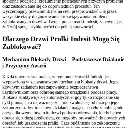
spokojne podejście, zrozumienie potencjalnych przyczyn problemu
oraz zastosowanie się do odpowiednich procedur. Ten
wyczerpujący przewodnik ma na celu przeprowadzić Cię przez
wszystkie etapy diagnozowania i rozwiązywania problemu
zablokowanych drzwi w Twojej pralce marki Indesit, zapewniając,
że Twój sprzęt szybko wróci do pełnej sprawności.
Dlaczego Drzwi Pralki Indesit Mogą Się
Zablokować?
Mechanizm Blokady Drzwi – Podstawowe Działanie
i Przyczyny Awarii
Każda nowoczesna pralka, w tym modele marki Indesit, jest
wyposażona w zaawansowany mechanizm blokady drzwi. Jego
głównym zadaniem jest zapewnienie bezpieczeństwa
użytkownikom oraz ochronę samego urządzenia podczas pracy.
Blokada ta aktywuje się automatycznie, gdy tylko rozpocznie się
cykl prania, a co najważniejsze – nie zwalnia się od razu po jego
zakończeniu. Jest to celowe działanie, mające na celu zapobieganie
przypadkowemu otwarciu drzwi podczas wirowania, kiedy bęben
obraca się z dużą prędkością, co mogłoby prowadzić do poważnych
obrażeń lub uszkodzenia pralki. Czas opóźnienia po zakończeniu