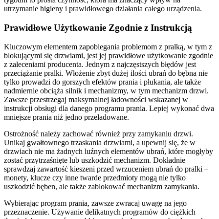
utrzymanie higieny i prawidłowego działania całego urządzenia.
Prawidłowe Użytkowanie Zgodnie z Instrukcją
Kluczowym elementem zapobiegania problemom z pralką, w tym z
blokującymi się drzwiami, jest jej prawidłowe użytkowanie zgodnie
z zaleceniami producenta. Jednym z najczęstszych błędów jest
przeciążanie pralki. Włożenie zbyt dużej ilości ubrań do bębna nie
tylko prowadzi do gorszych efektów prania i płukania, ale także
nadmiernie obciąża silnik i mechanizmy, w tym mechanizm drzwi.
Zawsze przestrzegaj maksymalnej ładowności wskazanej w
instrukcji obsługi dla danego programu prania. Lepiej wykonać dwa
mniejsze prania niż jedno przeładowane.
Ostrożność należy zachować również przy zamykaniu drzwi.
Unikaj gwałtownego trzaskania drzwiami, a upewnij się, że w
drzwiach nie ma żadnych luźnych elementów ubrań, które mogłyby
zostać przytrzaśnięte lub uszkodzić mechanizm. Dokładnie
sprawdzaj zawartość kieszeni przed wrzuceniem ubrań do pralki –
monety, klucze czy inne twarde przedmioty mogą nie tylko
uszkodzić bęben, ale także zablokować mechanizm zamykania.
Wybierając program prania, zawsze zwracaj uwagę na jego
przeznaczenie. Używanie delikatnych programów do ciężkich