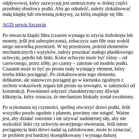
odpływowej, który zazwyczaj jest umieszczony w dolnej części
przedniej obudowy pralki. Aby go odnaleźć, należy zlokalizować
małą klapkę lub otwieraną pokrywę, za którą znajduje się filtr.
AGD serwis Szczecin
Po otwarciu klapki filtra (czasem wymaga to użycia śrubokręta lub
monety, jeśli jest zabezpieczona), zobaczysz sam filtr oraz wokół
niego niewielką przestrzeń. W tej przestrzeni, pośród elementów
mechanicznych i wężyków, należy poszukać małego plastikowego
uchwytu, pętelki lub linki. Kolor uchwytu może być różny – od
czerwonego, przez żółty, po czarny – zależnie od modelu pralki.
Czasami może to być po prostu mały wystający element, który
trzeba lekko pociągnąć. Po zlokalizowaniu tego elementu,
delikatnie, ale stanowczo pociągnij go w kierunku zgodnym z
ruchem wskazówek zegara lub prosto na zewnątrz, w zależności od
konstrukcji. Powinieneś usłyszeć charakterystyczny dźwięk
kliknięcia, który oznacza, że mechanizm blokady został zwolniony.
Po wykonaniu tej czynności, spróbuj otworzyć drzwi pralki. Jeśli
wszystko poszło zgodnie z planem, powinny one ustąpić. Ważne
jest, aby działać ostrożnie i nie używać nadmiernej siły, aby nie
uszkodzić linki czy uchwytu awaryjnego otwierania. Jeśli mimo
pociągnięcia linki drzwi nadal są zablokowane, może to oznaczać,
że problem jest bardziej skomplikowany i wymaga dalszej