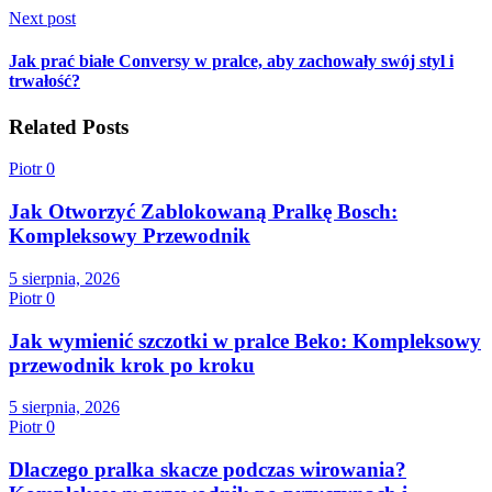
Next post
Jak prać białe Conversy w pralce, aby zachowały swój styl i
trwałość?
Related Posts
Piotr
0
Jak Otworzyć Zablokowaną Pralkę Bosch:
Kompleksowy Przewodnik
5 sierpnia, 2026
Piotr
0
Jak wymienić szczotki w pralce Beko: Kompleksowy
przewodnik krok po kroku
5 sierpnia, 2026
Piotr
0
Dlaczego pralka skacze podczas wirowania?