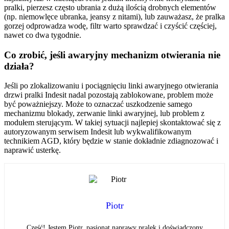
pralki, pierzesz często ubrania z dużą ilością drobnych elementów
(np. niemowlęce ubranka, jeansy z nitami), lub zauważasz, że pralka
gorzej odprowadza wodę, filtr warto sprawdzać i czyścić częściej,
nawet co dwa tygodnie.
Co zrobić, jeśli awaryjny mechanizm otwierania nie
działa?
Jeśli po zlokalizowaniu i pociągnięciu linki awaryjnego otwierania
drzwi pralki Indesit nadal pozostają zablokowane, problem może
być poważniejszy. Może to oznaczać uszkodzenie samego
mechanizmu blokady, zerwanie linki awaryjnej, lub problem z
modułem sterującym. W takiej sytuacji najlepiej skontaktować się z
autoryzowanym serwisem Indesit lub wykwalifikowanym
technikiem AGD, który będzie w stanie dokładnie zdiagnozować i
naprawić usterkę.
Piotr
Cześć! Jestem Piotr, pasjonat naprawy pralek i doświadczony