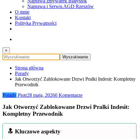
Naprawa zmywarek Białystok
Naprawa i Serwis AGD Rzeszów
O mnie
Kontakt
Polityka Prywatności
×
Strona główna
Porady
Jak Otworzyć Zablokowane Drzwi Pralki Indesit: Kompletny
Przewodnik
Porady
Piotr
28 maja, 2026
0 Komentarze
Jak Otworzyć Zablokowane Drzwi Pralki Indesit:
Kompletny Przewodnik
🔝 Kluczowe aspekty