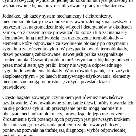
cyklu zazwyczaj wynosi od jednej do kilku minut i jest potrzebny na
wyhamowanie bębna oraz ustabilizowanie pracy mechanizmów.
Jednakże, jak każdy system mechaniczny i elektroniczny,
mechanizm blokady drzwi może ulec awarii. Jedną z najczęstszych
przyczyn jest nagromadzenie się wilgoci i detergentów w okolicach
zamka, co z czasem może prowadzić do korozji lub zacinania się
elementów. Inną możliwością jest uszkodzenie termoblokady –
elementu, który odpowiada za zwolnienie blokady po otrzymaniu
sygnału o zakończeniu cyklu. W przypadku awarii termoblokady,
drzwi pozostaną zablokowane, nawet jeśli pralka zasygnalizuje
koniec prania. Czasami problem może wynikać z błędnego odczytu
przez moduł sterujący pralki, który nie wysyła odpowiedniego
sygnału do zwolnienia blokady. Warto również pamiętać o zużyciu
eksploatacyjnym – po latach intensywnego użytkowania, elementy
mechaniczne mogą po prostu się zużyć i przestać działać
prawidłowo.
Często bagatelizowanym czynnikiem jest również niewłaściwe
użytkowanie. Zbyt gwałtowne zamykanie drzwi, próby otwarcia ich
na siłę podczas cyklu lub przeciążanie pralki mogą nadmiernie
obciążać mechanizm blokujący, prowadząc do jego uszkodzenia.
Zrozumienie tych potencjalnych przyczyn jest pierwszym krokiem
do skutecznego rozwiązania problemu zablokowanych drzwi,
ponieważ pozwala na trafniejszą diagnozę i wybór odpowiedniej
metody naprawy.