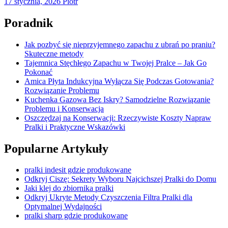
17 stycznia, 2026
Piotr
Poradnik
Jak pozbyć się nieprzyjemnego zapachu z ubrań po praniu?
Skuteczne metody
Tajemnica Stęchłego Zapachu w Twojej Pralce – Jak Go
Pokonać
Amica Płyta Indukcyjna Wyłącza Się Podczas Gotowania?
Rozwiązanie Problemu
Kuchenka Gazowa Bez Iskry? Samodzielne Rozwiązanie
Problemu i Konserwacja
Oszczędzaj na Konserwacji: Rzeczywiste Koszty Napraw
Pralki i Praktyczne Wskazówki
Popularne Artykuły
pralki indesit gdzie produkowane
Odkryj Ciszę: Sekrety Wyboru Najcichszej Pralki do Domu
Jaki klej do zbiornika pralki
Odkryj Ukryte Metody Czyszczenia Filtra Pralki dla
Optymalnej Wydajności
pralki sharp gdzie produkowane