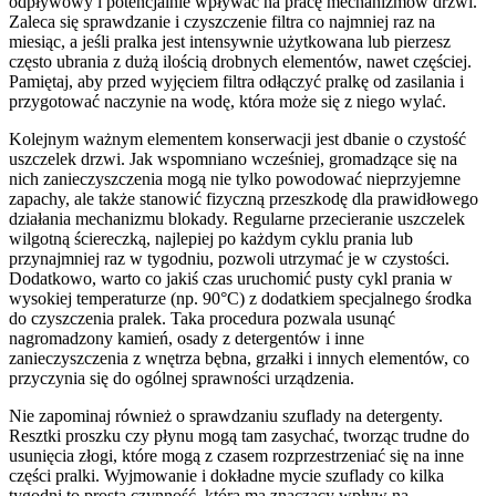
odpływowy i potencjalnie wpływać na pracę mechanizmów drzwi.
Zaleca się sprawdzanie i czyszczenie filtra co najmniej raz na
miesiąc, a jeśli pralka jest intensywnie użytkowana lub pierzesz
często ubrania z dużą ilością drobnych elementów, nawet częściej.
Pamiętaj, aby przed wyjęciem filtra odłączyć pralkę od zasilania i
przygotować naczynie na wodę, która może się z niego wylać.
Kolejnym ważnym elementem konserwacji jest dbanie o czystość
uszczelek drzwi. Jak wspomniano wcześniej, gromadzące się na
nich zanieczyszczenia mogą nie tylko powodować nieprzyjemne
zapachy, ale także stanowić fizyczną przeszkodę dla prawidłowego
działania mechanizmu blokady. Regularne przecieranie uszczelek
wilgotną ściereczką, najlepiej po każdym cyklu prania lub
przynajmniej raz w tygodniu, pozwoli utrzymać je w czystości.
Dodatkowo, warto co jakiś czas uruchomić pusty cykl prania w
wysokiej temperaturze (np. 90°C) z dodatkiem specjalnego środka
do czyszczenia pralek. Taka procedura pozwala usunąć
nagromadzony kamień, osady z detergentów i inne
zanieczyszczenia z wnętrza bębna, grzałki i innych elementów, co
przyczynia się do ogólnej sprawności urządzenia.
Nie zapominaj również o sprawdzaniu szuflady na detergenty.
Resztki proszku czy płynu mogą tam zasychać, tworząc trudne do
usunięcia złogi, które mogą z czasem rozprzestrzeniać się na inne
części pralki. Wyjmowanie i dokładne mycie szuflady co kilka
tygodni to prosta czynność, która ma znaczący wpływ na