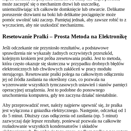
może zaczepić się o mechanizm drzwi lub uszczelkę,
uniemożliwiając ich całkowite domknięcie lub otwarcie. Delikatne
poruszenie drzwiami na boki lub delikatne pociągnięcie może
pomóc uwolnić taki zaczep. Pamiętaj jednak, aby zawsze robić to z
wyczuciem, aby nie uszkodzić mechanizmu.
Resetowanie Pralki – Prosta Metoda na Elektronikę
Jeśli odczekanie nie przyniosło rezultatów, a podstawowe
sprawdzenia nie wykazały żadnych oczywistych przeszkód,
kolejnym krokiem jest próba zresetowania pralki. Jest to metoda,
która często okazuje się skuteczna w przypadku drobnych błędów
elektronicznych lub chwilowych zakłóceń w pracy modułu
sterującego. Resetowanie pralki polega na całkowitym odłączeniu
jej od źródła zasilania na określony czas, co pozwala na
wyzerowanie wszystkich tymczasowych ustawień i stanów pamięci
operacyjnej urządzenia. Jest to podobne do ponownego
uruchomienia komputera, gdy ten zaczyna działać niestabilnie.
Aby przeprowadzić reset, należy najpierw upewnić się, że pralka
jest wyłączona z gniazdka elektrycznego. Następnie, odczekaj od 1
do 5 minut. Dłuższy czas odłączenia od zasilania (np. 5 minut)
zazwyczaj daje lepsze rezultaty, ponieważ pozwala na całkowite
rozładowanie wszystkich kondensatorów i układów