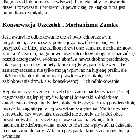
diagnostyki lub pomocy serwisowej. Pamiętaj, aby po otwarciu
drzwi i rozwiązaniu problemu, upewnić się, że klapka filtra jest
prawidłowo zamknięta.
Konserwacja Uszczelek i Mechanizmu Zamka
Jeśli awaryjne odblokowanie drzwi było jednorazowym
incydentem, ale chcesz zapobiec jego powtórzeniu się, warto
przyjrzeć się bliżej uszczelkom drzwi oraz samemu mechanizmowi
zamka. Z czasem, na gumowej uszczelce drzwi mogą gromadzić się
resztki detergentów, włókna z ubrań, a nawet drobne przedmioty,
takie jak guziki czy monety, które mogły wypaść z kieszeni. Te
zanieczyszczenia nie tylko mogą wpływać na higienę pralki, ale
także mechanicznie utrudniać prawidłowe domknięcie i
zablokowanie drzwi, a w konsekwencji – ich odblokowanie.
Regularne czyszczenie uszczelki jest zatem bardzo ważne. Do jej
czyszczenia najlepiej użyć wilgotnej ściereczki z dodatkiem
łagodnego detergentu. Należy dokładnie oczyścić całą powierzchnię
uszczelki, zaglądając w jej wszystkie zagłębienia. Warto również
sprawdzić, czy wewnątrz uszczelki nie zebrały się jakieś obce
przedmioty. Jeśli uszczelka jest uszkodzona, pęknięta lub
nadmiernie zdeformowana, może to również wpływać na działanie
mechanizmu blokady. W takim przypadku konieczna może być jej
wymiana.