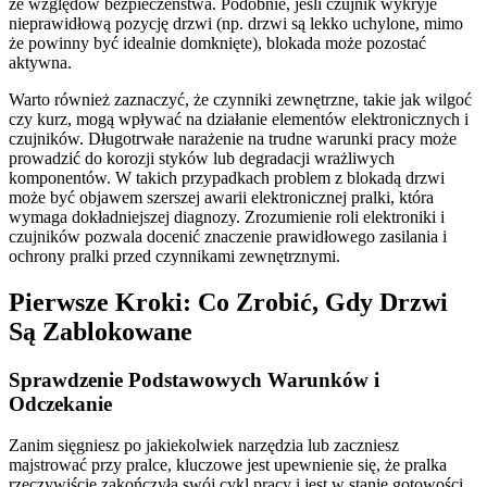
ze względów bezpieczeństwa. Podobnie, jeśli czujnik wykryje
nieprawidłową pozycję drzwi (np. drzwi są lekko uchylone, mimo
że powinny być idealnie domknięte), blokada może pozostać
aktywna.
Warto również zaznaczyć, że czynniki zewnętrzne, takie jak wilgoć
czy kurz, mogą wpływać na działanie elementów elektronicznych i
czujników. Długotrwałe narażenie na trudne warunki pracy może
prowadzić do korozji styków lub degradacji wrażliwych
komponentów. W takich przypadkach problem z blokadą drzwi
może być objawem szerszej awarii elektronicznej pralki, która
wymaga dokładniejszej diagnozy. Zrozumienie roli elektroniki i
czujników pozwala docenić znaczenie prawidłowego zasilania i
ochrony pralki przed czynnikami zewnętrznymi.
Pierwsze Kroki: Co Zrobić, Gdy Drzwi
Są Zablokowane
Sprawdzenie Podstawowych Warunków i
Odczekanie
Zanim sięgniesz po jakiekolwiek narzędzia lub zaczniesz
majstrować przy pralce, kluczowe jest upewnienie się, że pralka
rzeczywiście zakończyła swój cykl pracy i jest w stanie gotowości