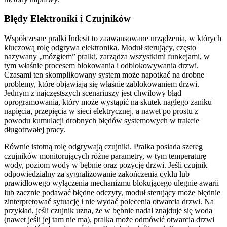
Błędy Elektroniki i Czujników
Współczesne pralki Indesit to zaawansowane urządzenia, w których
kluczową rolę odgrywa elektronika. Moduł sterujący, często
nazywany „mózgiem” pralki, zarządza wszystkimi funkcjami, w
tym właśnie procesem blokowania i odblokowywania drzwi.
Czasami ten skomplikowany system może napotkać na drobne
problemy, które objawiają się właśnie zablokowaniem drzwi.
Jednym z najczęstszych scenariuszy jest chwilowy błąd
oprogramowania, który może wystąpić na skutek nagłego zaniku
napięcia, przepięcia w sieci elektrycznej, a nawet po prostu z
powodu kumulacji drobnych błędów systemowych w trakcie
długotrwałej pracy.
Równie istotną rolę odgrywają czujniki. Pralka posiada szereg
czujników monitorujących różne parametry, w tym temperaturę
wody, poziom wody w bębnie oraz pozycję drzwi. Jeśli czujnik
odpowiedzialny za sygnalizowanie zakończenia cyklu lub
prawidłowego wyłączenia mechanizmu blokującego ulegnie awarii
lub zacznie podawać błędne odczyty, moduł sterujący może błędnie
zinterpretować sytuację i nie wydać polecenia otwarcia drzwi. Na
przykład, jeśli czujnik uzna, że w bębnie nadal znajduje się woda
(nawet jeśli jej tam nie ma), pralka może odmówić otwarcia drzwi