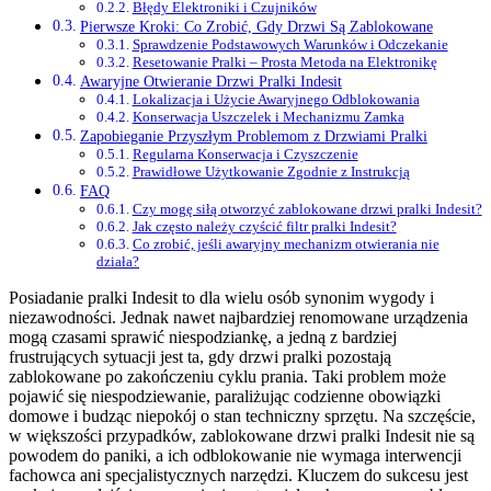
Błędy Elektroniki i Czujników
Pierwsze Kroki: Co Zrobić, Gdy Drzwi Są Zablokowane
Sprawdzenie Podstawowych Warunków i Odczekanie
Resetowanie Pralki – Prosta Metoda na Elektronikę
Awaryjne Otwieranie Drzwi Pralki Indesit
Lokalizacja i Użycie Awaryjnego Odblokowania
Konserwacja Uszczelek i Mechanizmu Zamka
Zapobieganie Przyszłym Problemom z Drzwiami Pralki
Regularna Konserwacja i Czyszczenie
Prawidłowe Użytkowanie Zgodnie z Instrukcją
FAQ
Czy mogę siłą otworzyć zablokowane drzwi pralki Indesit?
Jak często należy czyścić filtr pralki Indesit?
Co zrobić, jeśli awaryjny mechanizm otwierania nie
działa?
Posiadanie pralki Indesit to dla wielu osób synonim wygody i
niezawodności. Jednak nawet najbardziej renomowane urządzenia
mogą czasami sprawić niespodziankę, a jedną z bardziej
frustrujących sytuacji jest ta, gdy drzwi pralki pozostają
zablokowane po zakończeniu cyklu prania. Taki problem może
pojawić się niespodziewanie, paraliżując codzienne obowiązki
domowe i budząc niepokój o stan techniczny sprzętu. Na szczęście,
w większości przypadków, zablokowane drzwi pralki Indesit nie są
powodem do paniki, a ich odblokowanie nie wymaga interwencji
fachowca ani specjalistycznych narzędzi. Kluczem do sukcesu jest