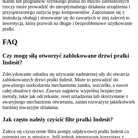
tkanin lub programów szybkiego prania do mocno zabrudzonych
rzeczy może prowadzić do nieoptymalnego działania urządzenia i
przyspieszonego zużycia jego komponentów. Zapoznanie się z
instrukcją obsługi i stosowanie się do zawartych w niej zaleceń to
inwestycja, która pozwoli na długie i bezproblemowe użytkowanie
pralki.
FAQ
Czy mogę siłą otworzyć zablokowane drzwi pralki
Indesit?
Zdecydowanie odradza się używanie nadmiernej siły do otwarcia
zablokowanych drzwi pralki Indesit. Może to prowadzić do
poważnego uszkodzenia mechanizmu zamka, uszczelki, a nawet
całej obudowy drzwi. Zawsze najpierw wypróbuj bezpieczne
metody, takie jak odczekanie, reset urządzenia lub skorzystanie z
awaryjnego mechanizmu otwierania, zanim rozważysz jakiekolwiek
bardziej inwazyjne działania.
Jak często należy czyścić filtr pralki Indesit?
Zaleca się czyszczenie filtra pompy odpływowej pralki Indesit co
najmniej raz w miesiącu. Jeśli jednak intensywnie korzystasz z