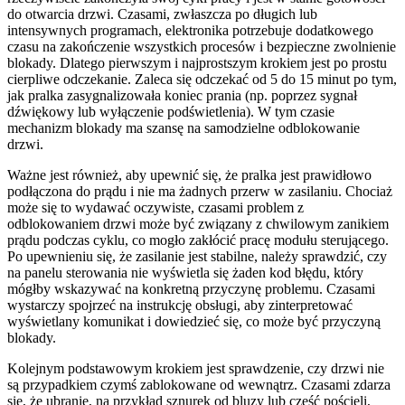
do otwarcia drzwi. Czasami, zwłaszcza po długich lub
intensywnych programach, elektronika potrzebuje dodatkowego
czasu na zakończenie wszystkich procesów i bezpieczne zwolnienie
blokady. Dlatego pierwszym i najprostszym krokiem jest po prostu
cierpliwe odczekanie. Zaleca się odczekać od 5 do 15 minut po tym,
jak pralka zasygnalizowała koniec prania (np. poprzez sygnał
dźwiękowy lub wyłączenie podświetlenia). W tym czasie
mechanizm blokady ma szansę na samodzielne odblokowanie
drzwi.
Ważne jest również, aby upewnić się, że pralka jest prawidłowo
podłączona do prądu i nie ma żadnych przerw w zasilaniu. Chociaż
może się to wydawać oczywiste, czasami problem z
odblokowaniem drzwi może być związany z chwilowym zanikiem
prądu podczas cyklu, co mogło zakłócić pracę modułu sterującego.
Po upewnieniu się, że zasilanie jest stabilne, należy sprawdzić, czy
na panelu sterowania nie wyświetla się żaden kod błędu, który
mógłby wskazywać na konkretną przyczynę problemu. Czasami
wystarczy spojrzeć na instrukcję obsługi, aby zinterpretować
wyświetlany komunikat i dowiedzieć się, co może być przyczyną
blokady.
Kolejnym podstawowym krokiem jest sprawdzenie, czy drzwi nie
są przypadkiem czymś zablokowane od wewnątrz. Czasami zdarza
się, że ubranie, na przykład sznurek od bluzy lub część pościeli,