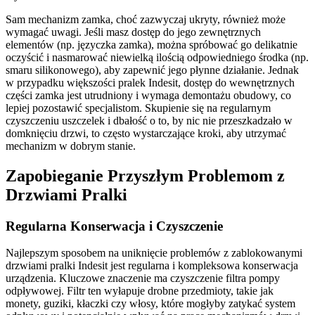
Sam mechanizm zamka, choć zazwyczaj ukryty, również może
wymagać uwagi. Jeśli masz dostęp do jego zewnętrznych
elementów (np. języczka zamka), można spróbować go delikatnie
oczyścić i nasmarować niewielką ilością odpowiedniego środka (np.
smaru silikonowego), aby zapewnić jego płynne działanie. Jednak
w przypadku większości pralek Indesit, dostęp do wewnętrznych
części zamka jest utrudniony i wymaga demontażu obudowy, co
lepiej pozostawić specjalistom. Skupienie się na regularnym
czyszczeniu uszczelek i dbałość o to, by nic nie przeszkadzało w
domknięciu drzwi, to często wystarczające kroki, aby utrzymać
mechanizm w dobrym stanie.
Zapobieganie Przyszłym Problemom z
Drzwiami Pralki
Regularna Konserwacja i Czyszczenie
Najlepszym sposobem na uniknięcie problemów z zablokowanymi
drzwiami pralki Indesit jest regularna i kompleksowa konserwacja
urządzenia. Kluczowe znaczenie ma czyszczenie filtra pompy
odpływowej. Filtr ten wyłapuje drobne przedmioty, takie jak
monety, guziki, kłaczki czy włosy, które mogłyby zatykać system