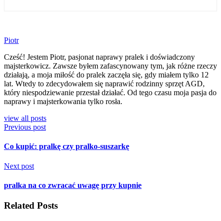
Piotr
Cześć! Jestem Piotr, pasjonat naprawy pralek i doświadczony
majsterkowicz. Zawsze byłem zafascynowany tym, jak różne rzeczy
działają, a moja miłość do pralek zaczęła się, gdy miałem tylko 12
lat. Wtedy to zdecydowałem się naprawić rodzinny sprzęt AGD,
który niespodziewanie przestał działać. Od tego czasu moja pasja do
naprawy i majsterkowania tylko rosła.
view all posts
Previous post
Co kupić: pralkę czy pralko-suszarkę
Next post
pralka na co zwracać uwagę przy kupnie
Related Posts