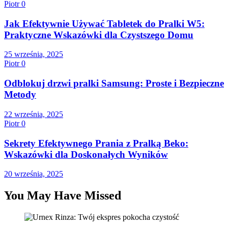
Piotr
0
Jak Efektywnie Używać Tabletek do Pralki W5:
Praktyczne Wskazówki dla Czystszego Domu
25 września, 2025
Piotr
0
Odblokuj drzwi pralki Samsung: Proste i Bezpieczne
Metody
22 września, 2025
Piotr
0
Sekrety Efektywnego Prania z Pralką Beko:
Wskazówki dla Doskonałych Wyników
20 września, 2025
You May Have Missed