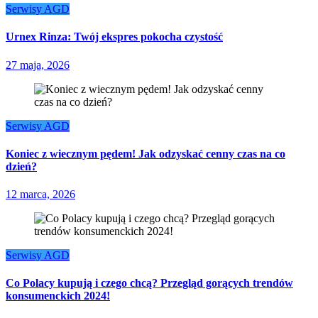
Serwisy AGD
Urnex Rinza: Twój ekspres pokocha czystość
27 maja, 2026
Serwisy AGD
Koniec z wiecznym pędem! Jak odzyskać cenny czas na co
dzień?
12 marca, 2026
Serwisy AGD
Co Polacy kupują i czego chcą? Przegląd gorących trendów
konsumenckich 2024!