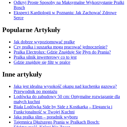
Odkryj Proste Sposoby na Maksymalne Wykorzystanie Pralki
Bosch
Eksperci Kardiologii w Poznaniu: Jak Zachować Zdrowe
Serce
Popularne Artykuły
Jak dobrze wypoziomować pralkę
Czy pralka i suszarka mogą pracować jednocześnie?
Pralka Electrolux: Gdzie Znajduje Się Płyn do Prania?
Pralka silnik inwerterowy co to jest
Gdzie znajduje się filtr w pralce
Inne artykuły
Jaka jest idealna wysokość okapu nad kuchenką gazową?
Przewodnik po montażu
Lodówka do zabudowy 50 cm: Optymalne rozwiązanie dla
małych kuchni
Biała Lodówka Side by Side z Kostkarką – Elegancja i
Funkcjonalność w Twojej Kuchni
Jaka pralka slim – poradnik wyboru
Tajemnica Dłuższego Prania w Pralkach Bosch: