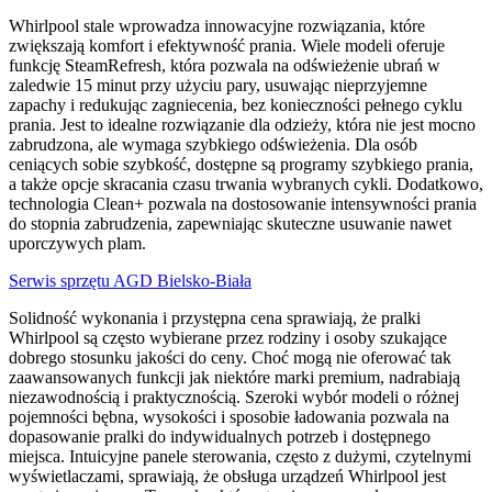
Whirlpool stale wprowadza innowacyjne rozwiązania, które
zwiększają komfort i efektywność prania. Wiele modeli oferuje
funkcję SteamRefresh, która pozwala na odświeżenie ubrań w
zaledwie 15 minut przy użyciu pary, usuwając nieprzyjemne
zapachy i redukując zagniecenia, bez konieczności pełnego cyklu
prania. Jest to idealne rozwiązanie dla odzieży, która nie jest mocno
zabrudzona, ale wymaga szybkiego odświeżenia. Dla osób
ceniących sobie szybkość, dostępne są programy szybkiego prania,
a także opcje skracania czasu trwania wybranych cykli. Dodatkowo,
technologia Clean+ pozwala na dostosowanie intensywności prania
do stopnia zabrudzenia, zapewniając skuteczne usuwanie nawet
uporczywych plam.
Serwis sprzętu AGD Bielsko-Biała
Solidność wykonania i przystępna cena sprawiają, że pralki
Whirlpool są często wybierane przez rodziny i osoby szukające
dobrego stosunku jakości do ceny. Choć mogą nie oferować tak
zaawansowanych funkcji jak niektóre marki premium, nadrabiają
niezawodnością i praktycznością. Szeroki wybór modeli o różnej
pojemności bębna, wysokości i sposobie ładowania pozwala na
dopasowanie pralki do indywidualnych potrzeb i dostępnego
miejsca. Intuicyjne panele sterowania, często z dużymi, czytelnymi
wyświetlaczami, sprawiają, że obsługa urządzeń Whirlpool jest