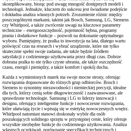
skomplikowany, biorąc pod uwagę mnogość dostępnych modeli i
technologii. Jednakże, kluczem do sukcesu jest świadome podejście
i dokładna analiza własnych potrzeb. Zrozumienie różnic między
poszczególnymi markami, takimi jak Bosch, Samsung, LG, Siemens
czy Whirlpool, a także zwrócenie uwagi na kluczowe parametry
techniczne – energooszczędność, pojemność bębna, programy
prania i dodatkowe funkcje – pozwoli na dokonanie optymalnego
wyboru. Pamiętajmy, że pralka to inwestycja na lata, dlatego warto
poświęcić czas na research i wybrać urządzenie, które nie tylko
skutecznie spełni swoje zadania, ale także będzie źródłem
satysfakcji z codziennego użytkowania przez długi czas. Dobrze
dobrana pralka to nie tylko czyste ubrania, ale także oszczędność
czasu, energii i pieniędzy, a także komfort i spokój ducha.
Każda z wymienionych marek ma swoje mocne strony, oferując
rozwiązania dopasowane do różnych grup odbiorców. Bosch i
Siemens to synonimy niezawodności i niemieckiej precyzji, idealne
dla tych, którzy cenią sobie długowieczność i zaawansowane, ale
sprawdzone technologie. Samsung i LG to liderzy innowacji i
designu, oferujący inteligentne funkcje i nowoczesne rozwiązania,
które ułatwiają życie i wpisują się w estetykę nowoczesnych wnętrz.
Whirlpool natomiast stanowi doskonały wybór dla osób
poszukujących solidnego sprzętu w przystępnej cenie, który oferuje
wszystkie niezbędne funkcje do codziennego użytkowania. Analiza
własnych oczekiwań, porównanie specyfikacji technicznych i