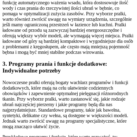
funkcję automatycznego ważenia wsadu, która dostosowuje ilość
wody i czas prania do rzeczywistej ilości ubrań w bębnie, co
pomaga w optymalizacji zużycia zasobów. Przy wyborze pralki,
warto również zwrócić uwagę na wymiary urządzenia, szczególnie
jeśli mamy ograniczoną przestrzeń w łazience lub kuchni. Pralki
ładowane od przodu są zazwyczaj bardziej energooszczędne i
oferują większy wybór modeli, ale wymagają więcej miejsca. Pralki
ładowane od góry są bardziej kompaktowe i wygodniejsze dla osób
z problemami z kręgosłupem, ale często mają mniejszą pojemność
bębna i mogą być mniej stabilne podczas wirowania.
3. Programy prania i funkcje dodatkowe:
Indywidualne potrzeby
Nowoczesne pralki oferują bogaty wachlarz programów i funkcji
dodatkowych, które mają na celu ułatwienie codziennych
obowiązków i zapewnienie optymalnej pielęgnacji różnorodnych
tkanin. Przy wyborze pralki, warto zastanowić się, jakie rodzaje
ubrań najczęściej pierzemy i jakie programy będą dla nas
najprzydatniejsze. Standardowe programy, takie jak bawełna,
syntetyki, delikatne czy wełna, są dostępne w większości modeli.
Jednak warto zwrócić uwagę na programy specjalistyczne, które
mogą znacząco ułatwić życie.
Przykładowe programy i funkcje, które warto rozważyć, to: