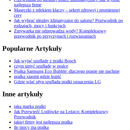
najlepszą firmę
Maseczki z mlekiem klaczy – sekret zdrowej i promiennej
cery
Jak wybrać idealny klimatyzator do salonu? Przewodnik po
rodzajach, mocy i funkcjach
Zmywarka nie odprowadza wody? Kompleksowy
przewodnik po przyczynach i rozwiązaniach
Popularne Artykuły
Jak wyjąć szufladę z pralki Bosch
czym umyć szufladę w pralce
Pralka Samsung Eco Bubble: dlaczego pranie nie pachnie
pralka xiaomi gdzie kupić
Gdzie wlać płyn szuflada pralki oznaczenia LG
Inne artykuły
jaka marka pralki
Jak Przewieźć Lodówkę na Leżąco: Kompleksowy
Przewodnik
jakiej firmy jest najlepsza pralka
ile mocy ma pralka