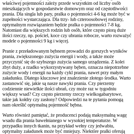
właściwej pojemności zależy przede wszystkim od liczby osób
mieszkających w gospodarstwie domowym oraz od częstotliwości
prania. Dla singla lub pary, pralka o pojemności 4-6 kg może być w
zupełności wystarczająca. Dla trzy- lub czteroosobowej rodziny,
optymalnym rozwiązaniem będzie pralka o pojemności 7-8 kg.
Natomiast dla większych rodzin lub osób, które często piorą duże
ilości rzeczy, np. pościel, koce czy ubrania robocze, warto rozważyć
modele o pojemności 9 kg i więcej.
Pranie z przeładowanym bębnem prowadzi do gorszych wyników
prania, zwiększonego zużycia energii i wody, a także może
przyczynić się do szybszego zużycia samego urządzenia. Z kolei
zbyt duży, a rzadko wykorzystywany bęben, oznacza niepotrzebne
zużycie wody i energii na każdy cykl prania, nawet przy małym
załadunku. Dlatego kluczowe jest znalezienie złotego środka. Warto
zastanowić się, jakie są nasze nawyki prania. Czy pierzemy
codziennie niewielkie ilości ubrań, czy może raz w tygodniu
większy wsad? Czy często pierzemy rzeczy wielkogabarytowe,
takie jak kołdry czy zasłony? Odpowiedzi na te pytania pomogą
nam określić optymalną pojemność bębna.
Warto również pamiętać, że producenci podają maksymalną wagę
wsadu dla prania bawełnianego w wysokiej temperaturze. W
przypadku innych tkanin, na przykład wełny czy jedwabiu,
optymalny załadunek może być mniejszy. Niektóre pralki oferują