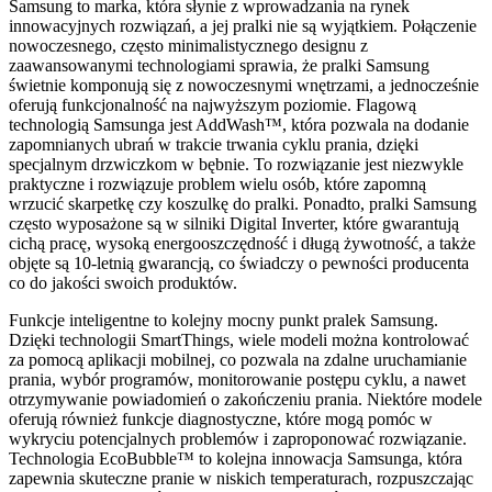
Samsung to marka, która słynie z wprowadzania na rynek
innowacyjnych rozwiązań, a jej pralki nie są wyjątkiem. Połączenie
nowoczesnego, często minimalistycznego designu z
zaawansowanymi technologiami sprawia, że pralki Samsung
świetnie komponują się z nowoczesnymi wnętrzami, a jednocześnie
oferują funkcjonalność na najwyższym poziomie. Flagową
technologią Samsunga jest AddWash™, która pozwala na dodanie
zapomnianych ubrań w trakcie trwania cyklu prania, dzięki
specjalnym drzwiczkom w bębnie. To rozwiązanie jest niezwykle
praktyczne i rozwiązuje problem wielu osób, które zapomną
wrzucić skarpetkę czy koszulkę do pralki. Ponadto, pralki Samsung
często wyposażone są w silniki Digital Inverter, które gwarantują
cichą pracę, wysoką energooszczędność i długą żywotność, a także
objęte są 10-letnią gwarancją, co świadczy o pewności producenta
co do jakości swoich produktów.
Funkcje inteligentne to kolejny mocny punkt pralek Samsung.
Dzięki technologii SmartThings, wiele modeli można kontrolować
za pomocą aplikacji mobilnej, co pozwala na zdalne uruchamianie
prania, wybór programów, monitorowanie postępu cyklu, a nawet
otrzymywanie powiadomień o zakończeniu prania. Niektóre modele
oferują również funkcje diagnostyczne, które mogą pomóc w
wykryciu potencjalnych problemów i zaproponować rozwiązanie.
Technologia EcoBubble™ to kolejna innowacja Samsunga, która
zapewnia skuteczne pranie w niskich temperaturach, rozpuszczając