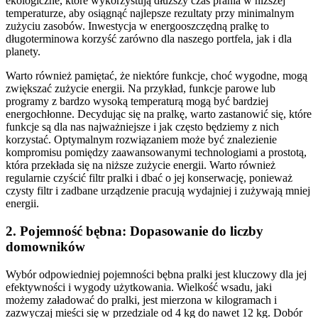
ekologiczne, które wykorzystują dłuższy czas prania w niższej
temperaturze, aby osiągnąć najlepsze rezultaty przy minimalnym
zużyciu zasobów. Inwestycja w energooszczędną pralkę to
długoterminowa korzyść zarówno dla naszego portfela, jak i dla
planety.
Warto również pamiętać, że niektóre funkcje, choć wygodne, mogą
zwiększać zużycie energii. Na przykład, funkcje parowe lub
programy z bardzo wysoką temperaturą mogą być bardziej
energochłonne. Decydując się na pralkę, warto zastanowić się, które
funkcje są dla nas najważniejsze i jak często będziemy z nich
korzystać. Optymalnym rozwiązaniem może być znalezienie
kompromisu pomiędzy zaawansowanymi technologiami a prostotą,
która przekłada się na niższe zużycie energii. Warto również
regularnie czyścić filtr pralki i dbać o jej konserwację, ponieważ
czysty filtr i zadbane urządzenie pracują wydajniej i zużywają mniej
energii.
2. Pojemność bębna: Dopasowanie do liczby
domowników
Wybór odpowiedniej pojemności bębna pralki jest kluczowy dla jej
efektywności i wygody użytkowania. Wielkość wsadu, jaki
możemy załadować do pralki, jest mierzona w kilogramach i
zazwyczaj mieści się w przedziale od 4 kg do nawet 12 kg. Dobór