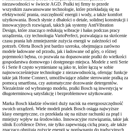
niezawodności w świecie AGD. Pralki tej firmy to przede
wszystkim zaawansowane technologie, które przekładają się na
efektywność prania, oszczędność energii i wody, a także komfort
użytkowania. Bosch słynie z dbałości o detale, solidnej konstrukcji i
innowacyjnych rozwiązań, takich jak systemy AntiVibration
Design, które znacząco redukują wibracje i hałas podczas pracy
urządzenia, czy technologia VarioPerfect, pozwalająca na skrócenie
czasu prania lub zmniejszenie zużycia energii w zależności od
potrzeb. Oferta Bosch jest bardzo szeroka, obejmująca zarówno
modele ładowane od przodu, jak i ładowane od góry, o różnej
pojemności bębna, co pozwala na dopasowanie pralki do wielkości
gospodarstwa domowego i dostępnego miejsca. Modele z serii Serie
6 i Serie 8 często wymieniane są jako te, które łączą w sobie
najnowocześniejsze technologie z niezawodnością, oferując funkcje
takie jak Home Connect, umożliwiające zdalne sterowanie pralką za
pomocą smartfona, czy automatyczne dozowanie detergentów.
Niezależnie od wybranego modelu, pralki Bosch są inwestycją w
długoterminową satysfakcję i bezproblemowe użytkowanie.
Marka Bosch kładzie również duży nacisk na energooszczędność
swoich urządzeń. Wiele modeli pralek Bosch osiąga najwyższe
klasy energetyczne, co przekłada się na niższe rachunki za prąd i
mniejszy wpływ na środowisko. Innowacyjne rozwiązania, takie jak
silnik EcoSilence Drive, nie tylko zapewniają cichą pracę, ale także
znacząco obniżają zużycie energii w porównaniu do tradycyjnych