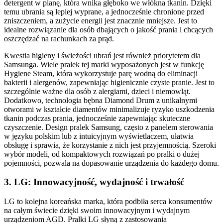
detergent w pianę, która wnika głęboko we włókna tkanin. Dzięki
temu ubrania są lepiej wyprane, a jednocześnie chronione przed
zniszczeniem, a zużycie energii jest znacznie mniejsze. Jest to
idealne rozwiązanie dla osób dbających o jakość prania i chcących
oszczędzać na rachunkach za prąd.
Kwestia higieny i świeżości ubrań jest również priorytetem dla
Samsunga. Wiele pralek tej marki wyposażonych jest w funkcję
Hygiene Steam, która wykorzystuje parę wodną do eliminacji
bakterii i alergenów, zapewniając higienicznie czyste pranie. Jest to
szczególnie ważne dla osób z alergiami, dzieci i niemowląt.
Dodatkowo, technologia bębna Diamond Drum z unikalnymi
otworami w kształcie diamentów minimalizuje ryzyko uszkodzenia
tkanin podczas prania, jednocześnie zapewniając skuteczne
czyszczenie. Design pralek Samsung, często z panelem sterowania
w języku polskim lub z intuicyjnym wyświetlaczem, ułatwia
obsługę i sprawia, że korzystanie z nich jest przyjemnością. Szeroki
wybór modeli, od kompaktowych rozwiązań po pralki o dużej
pojemności, pozwala na dopasowanie urządzenia do każdego domu.
3. LG: Innowacyjność, wydajność i trwałość
LG to kolejna koreańska marka, która podbiła serca konsumentów
na całym świecie dzięki swoim innowacyjnym i wydajnym
urządzeniom AGD. Pralki LG słyną z zastosowania