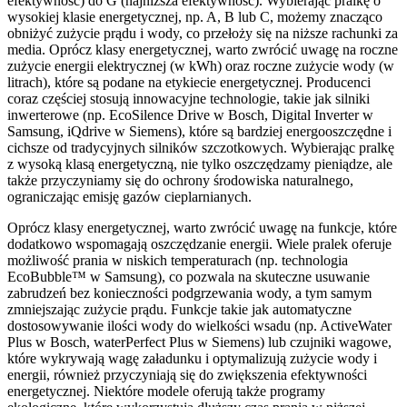
efektywność) do G (najniższa efektywność). Wybierając pralkę o
wysokiej klasie energetycznej, np. A, B lub C, możemy znacząco
obniżyć zużycie prądu i wody, co przełoży się na niższe rachunki za
media. Oprócz klasy energetycznej, warto zwrócić uwagę na roczne
zużycie energii elektrycznej (w kWh) oraz roczne zużycie wody (w
litrach), które są podane na etykiecie energetycznej. Producenci
coraz częściej stosują innowacyjne technologie, takie jak silniki
inwerterowe (np. EcoSilence Drive w Bosch, Digital Inverter w
Samsung, iQdrive w Siemens), które są bardziej energooszczędne i
cichsze od tradycyjnych silników szczotkowych. Wybierając pralkę
z wysoką klasą energetyczną, nie tylko oszczędzamy pieniądze, ale
także przyczyniamy się do ochrony środowiska naturalnego,
ograniczając emisję gazów cieplarnianych.
Oprócz klasy energetycznej, warto zwrócić uwagę na funkcje, które
dodatkowo wspomagają oszczędzanie energii. Wiele pralek oferuje
możliwość prania w niskich temperaturach (np. technologia
EcoBubble™ w Samsung), co pozwala na skuteczne usuwanie
zabrudzeń bez konieczności podgrzewania wody, a tym samym
zmniejszając zużycie prądu. Funkcje takie jak automatyczne
dostosowywanie ilości wody do wielkości wsadu (np. ActiveWater
Plus w Bosch, waterPerfect Plus w Siemens) lub czujniki wagowe,
które wykrywają wagę załadunku i optymalizują zużycie wody i
energii, również przyczyniają się do zwiększenia efektywności
energetycznej. Niektóre modele oferują także programy