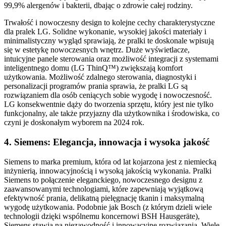
99,9% alergenów i bakterii, dbając o zdrowie całej rodziny.
Trwałość i nowoczesny design to kolejne cechy charakterystyczne
dla pralek LG. Solidne wykonanie, wysokiej jakości materiały i
minimalistyczny wygląd sprawiają, że pralki te doskonale wpisują
się w estetykę nowoczesnych wnętrz. Duże wyświetlacze,
intuicyjne panele sterowania oraz możliwość integracji z systemami
inteligentnego domu (LG ThinQ™) zwiększają komfort
użytkowania. Możliwość zdalnego sterowania, diagnostyki i
personalizacji programów prania sprawia, że pralki LG są
rozwiązaniem dla osób ceniących sobie wygodę i nowoczesność.
LG konsekwentnie dąży do tworzenia sprzętu, który jest nie tylko
funkcjonalny, ale także przyjazny dla użytkownika i środowiska, co
czyni je doskonałym wyborem na 2024 rok.
4. Siemens: Elegancja, innowacja i wysoka jakość
Siemens to marka premium, która od lat kojarzona jest z niemiecką
inżynierią, innowacyjnością i wysoką jakością wykonania. Pralki
Siemens to połączenie eleganckiego, nowoczesnego designu z
zaawansowanymi technologiami, które zapewniają wyjątkową
efektywność prania, delikatną pielęgnację tkanin i maksymalną
wygodę użytkowania. Podobnie jak Bosch (z którym dzieli wiele
technologii dzięki wspólnemu koncernowi BSH Hausgeräte),
Siemens stawia na niezawodność i innowacyjne rozwiązania. Wiele