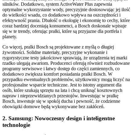
silników. Dodatkowo, system ActiveWater Plus zapewnia
optymalne wykorzystanie wody, precyzyjnie dostosowując jej ilość
do wielkości wsadu, co dodatkowo wpływa na oszczędności i
efektywność prania. Dbałość o ekologię i ekonomię to cechy, które
coraz bardziej doceniają konsumenci, a Bosch doskonale wpisuje
się w te trendy, oferując pralki, które są przyjazne dla portfela i
planety.
Co więcej, pralki Bosch są projektowane z myślą o długiej
żywotności. Solidne materiały, precyzyjne wykonanie i
rygorystyczne testy jakościowe sprawiają, że urządzenia tej marki
rzadko ulegają awariom. Producenci oferują również rozbudowane
programy serwisowe i łatwy dostęp do części zamiennych, co
dodatkowo zwiększa komfort posiadania pralki Bosch. W
przypadku ewentualnych problemów, użytkownicy mogą liczyć na
profesjonalne wsparcie techniczne. Jest to istotny argument dla
osób, które szukają sprzętu na lata i chcą uniknąć kosztownych
napraw i nieprzewidzianych przestojów. Inwestując w pralkę
Bosch, inwestuje się w spokój ducha i pewność, że codzienne
obowiązki domowe będą wykonywane bez zakłóceń.
2. Samsung: Nowoczesny design i inteligentne
technologie