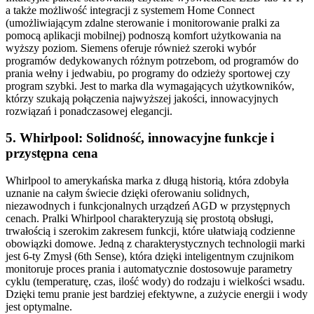
a także możliwość integracji z systemem Home Connect
(umożliwiającym zdalne sterowanie i monitorowanie pralki za
pomocą aplikacji mobilnej) podnoszą komfort użytkowania na
wyższy poziom. Siemens oferuje również szeroki wybór
programów dedykowanych różnym potrzebom, od programów do
prania wełny i jedwabiu, po programy do odzieży sportowej czy
program szybki. Jest to marka dla wymagających użytkowników,
którzy szukają połączenia najwyższej jakości, innowacyjnych
rozwiązań i ponadczasowej elegancji.
5. Whirlpool: Solidność, innowacyjne funkcje i
przystępna cena
Whirlpool to amerykańska marka z długą historią, która zdobyła
uznanie na całym świecie dzięki oferowaniu solidnych,
niezawodnych i funkcjonalnych urządzeń AGD w przystępnych
cenach. Pralki Whirlpool charakteryzują się prostotą obsługi,
trwałością i szerokim zakresem funkcji, które ułatwiają codzienne
obowiązki domowe. Jedną z charakterystycznych technologii marki
jest 6-ty Zmysł (6th Sense), która dzięki inteligentnym czujnikom
monitoruje proces prania i automatycznie dostosowuje parametry
cyklu (temperaturę, czas, ilość wody) do rodzaju i wielkości wsadu.
Dzięki temu pranie jest bardziej efektywne, a zużycie energii i wody
jest optymalne.