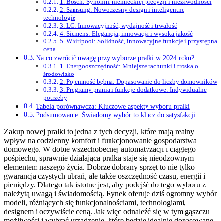
1. Bosch: Synonim niemieckiej precyzji i niezawodności
2. Samsung: Nowoczesny design i inteligentne
technologie
3. LG: Innowacyjność, wydajność i trwałość
4. Siemens: Elegancja, innowacja i wysoka jakość
5. Whirlpool: Solidność, innowacyjne funkcje i przystępna
cena
Na co zwrócić uwagę przy wyborze pralki w 2024 roku?
1. Energooszczędność: Mniejsze rachunki i troska o
środowisko
2. Pojemność bębna: Dopasowanie do liczby domowników
3. Programy prania i funkcje dodatkowe: Indywidualne
potrzeby
Tabela porównawcza: Kluczowe aspekty wyboru pralki
Podsumowanie: Świadomy wybór to klucz do satysfakcji
Zakup nowej pralki to jedna z tych decyzji, które mają realny
wpływ na codzienny komfort i funkcjonowanie gospodarstwa
domowego. W dobie wszechobecnej automatyzacji i ciągłego
pośpiechu, sprawnie działająca pralka staje się nieodzownym
elementem naszego życia. Dobrze dobrany sprzęt to nie tylko
gwarancja czystych ubrań, ale także oszczędność czasu, energii i
pieniędzy. Dlatego tak istotne jest, aby podejść do tego wyboru z
należytą uwagą i świadomością. Rynek oferuje dziś ogromny wybór
modeli, różniących się funkcjonalnościami, technologiami,
designem i oczywiście ceną. Jak więc odnaleźć się w tym gąszczu
możliwości i wybrać urządzenie, które będzie idealnie dopasowane