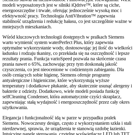
modeli wyposażonych jest w silniki iQdrive™, które są ciche,
energooszczędne i trwałe, oferując jednocześnie wysoką moc i
efektywność pracy. Technologia AntiVibration™ zapewnia
stabilność urządzenia i redukcję hałasu, co jest szczególnie ważne w
mniejszych mieszkaniach.
Wśród kluczowych technologii dostępnych w pralkach Siemens
warto wymienić system waterPerfect Plus, który zapewnia
optymalne wykorzystanie wody, dostosowując jej ilość do wielkości
ładunku i rodzaju tkaniny, co przekłada się na oszczędność i lepsze
rezultaty prania. Funkcja varioSpeed pozwala na skrócenie czasu
prania nawet o 65%, zachowując przy tym doskonałą jakość
czyszczenia, co jest nieocenione w codziennym zabieganiu. Dla
osób ceniących sobie higienę, Siemens oferuje programy
antyalergiczne i higieniczne, które wykorzystują wyższe
temperatury i dodatkowe płukanie, aby skutecznie usunąć alergeny i
bakterie z odzieży. Dodatkowo, wiele modeli posiada funkcję
selfCleaning Condenser, która automatycznie czyści skraplacz,
zapewniając stałą wydajność i energooszczędność przez cały okres
użytkowania.
Elegancja i funkcjonalność idą w parze w przypadku pralek
Siemens. Nowoczesny design, często z wykorzystaniem szkła i stali
nierdzewnej, sprawia, że urządzenia te stanowią ozdobę łazienki.
Intuicyjne panele sterowania, czytelne wyświetlacze LED lub TFT,