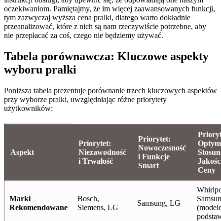
oczekiwaniom. Pamiętajmy, że im więcej zaawansowanych funkcji,
tym zazwyczaj wyższa cena pralki, dlatego warto dokładnie
przeanalizować, które z nich są nam rzeczywiście potrzebne, aby
nie przepłacać za coś, czego nie będziemy używać.
Tabela porównawcza: Kluczowe aspekty
wyboru pralki
Poniższa tabela prezentuje porównanie trzech kluczowych aspektów
przy wyborze pralki, uwzględniając różne priorytety
użytkowników:
Prioryt
Priorytet:
Priorytet:
Optym
Nowoczesność
Aspekt
Niezawodność
Stosun
i Funkcje
i Trwałość
Jakośc
Smart
Ceny
Whirlpo
Marki
Bosch,
Samsu
Samsung, LG
Rekomendowane
Siemens, LG
(model
podsta