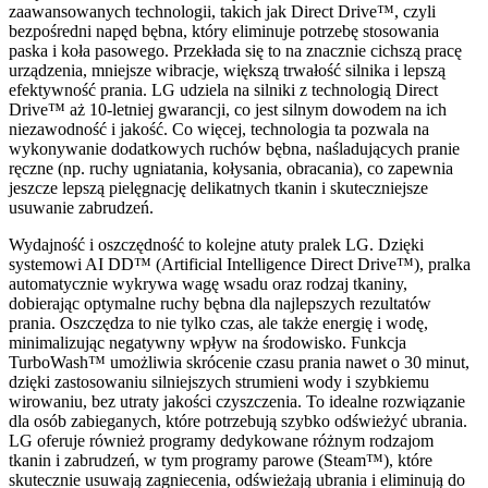
zaawansowanych technologii, takich jak Direct Drive™, czyli
bezpośredni napęd bębna, który eliminuje potrzebę stosowania
paska i koła pasowego. Przekłada się to na znacznie cichszą pracę
urządzenia, mniejsze wibracje, większą trwałość silnika i lepszą
efektywność prania. LG udziela na silniki z technologią Direct
Drive™ aż 10-letniej gwarancji, co jest silnym dowodem na ich
niezawodność i jakość. Co więcej, technologia ta pozwala na
wykonywanie dodatkowych ruchów bębna, naśladujących pranie
ręczne (np. ruchy ugniatania, kołysania, obracania), co zapewnia
jeszcze lepszą pielęgnację delikatnych tkanin i skuteczniejsze
usuwanie zabrudzeń.
Wydajność i oszczędność to kolejne atuty pralek LG. Dzięki
systemowi AI DD™ (Artificial Intelligence Direct Drive™), pralka
automatycznie wykrywa wagę wsadu oraz rodzaj tkaniny,
dobierając optymalne ruchy bębna dla najlepszych rezultatów
prania. Oszczędza to nie tylko czas, ale także energię i wodę,
minimalizując negatywny wpływ na środowisko. Funkcja
TurboWash™ umożliwia skrócenie czasu prania nawet o 30 minut,
dzięki zastosowaniu silniejszych strumieni wody i szybkiemu
wirowaniu, bez utraty jakości czyszczenia. To idealne rozwiązanie
dla osób zabieganych, które potrzebują szybko odświeżyć ubrania.
LG oferuje również programy dedykowane różnym rodzajom
tkanin i zabrudzeń, w tym programy parowe (Steam™), które
skutecznie usuwają zagniecenia, odświeżają ubrania i eliminują do