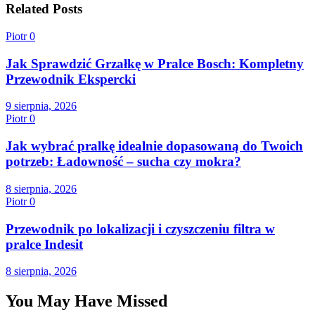
Related Posts
Piotr
0
Jak Sprawdzić Grzałkę w Pralce Bosch: Kompletny
Przewodnik Ekspercki
9 sierpnia, 2026
Piotr
0
Jak wybrać pralkę idealnie dopasowaną do Twoich
potrzeb: Ładowność – sucha czy mokra?
8 sierpnia, 2026
Piotr
0
Przewodnik po lokalizacji i czyszczeniu filtra w
pralce Indesit
8 sierpnia, 2026
You May Have Missed