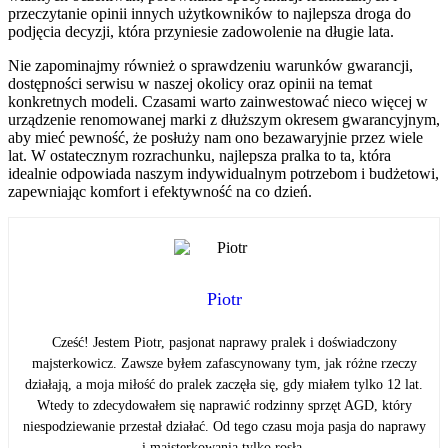
przeczytanie opinii innych użytkowników to najlepsza droga do
podjęcia decyzji, która przyniesie zadowolenie na długie lata.
Nie zapominajmy również o sprawdzeniu warunków gwarancji,
dostępności serwisu w naszej okolicy oraz opinii na temat
konkretnych modeli. Czasami warto zainwestować nieco więcej w
urządzenie renomowanej marki z dłuższym okresem gwarancyjnym,
aby mieć pewność, że posłuży nam ono bezawaryjnie przez wiele
lat. W ostatecznym rozrachunku, najlepsza pralka to ta, która
idealnie odpowiada naszym indywidualnym potrzebom i budżetowi,
zapewniając komfort i efektywność na co dzień.
Piotr
Cześć! Jestem Piotr, pasjonat naprawy pralek i doświadczony
majsterkowicz. Zawsze byłem zafascynowany tym, jak różne rzeczy
działają, a moja miłość do pralek zaczęła się, gdy miałem tylko 12 lat.
Wtedy to zdecydowałem się naprawić rodzinny sprzęt AGD, który
niespodziewanie przestał działać. Od tego czasu moja pasja do naprawy
i majsterkowania tylko rosła.