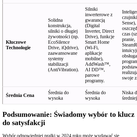
Silniki
Intelig
inwerterowe z
czujniki
Solidna
gwarancją
Sense),
konstrukcja,
(Digital
oszczęd
silniki o długiej
Inverter, Direct
czas (s
żywotności (np.
Drive), funkcje
pranie,
Kluczowe
EcoSilence
Smart Home
SteamRe
Technologie
Drive, iQdrive),
(Wi-Fi,
intuicy
zaawansowane
aplikacje
obsługa
systemy
mobilne),
progra
stabilizacji
AddWash™,
podsta
(AntiVibration).
AI DD™,
realizuj
parowe
swoje z
programy.
Średnia do
Średnia do
Niska 
Średnia Cena
wysoka
wysoka
średniej
Podsumowanie: Świadomy wybór to klucz
do satysfakcji
Wybór odpowiedniej pralki w 2024 roku może wydawać się