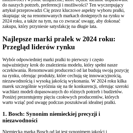
do naszych potrzeb, preferencji i możliwości? Ten wyczerpujący
artykuł przeprowadzi Cię przez kluczowe aspekty wyboru pralki,
skupiając się na renomowanych markach dostępnych na rynku w
2024 roku, a także na tym, na co zwracać uwagę, aby dokonać
zakupu, który przyniesie satysfakcję na długie lata.
Najlepsze marki pralek w 2024 roku:
Przegląd liderów rynku
Wybór odpowiedniej marki pralki to pierwszy i często
najważniejszy krok do znalezienia modelu, który spełni nasze
oczekiwania. Renomowani producenci od lat budują swoją pozycję
na rynku, oferując produkty, które cechują się innowacyjnością,
niezawodnością i wysoką jakością wykonania. W 2024 roku kilka
marek szczególnie wyróżnia się na tle konkurencji, oferując szeroki
wachlarz modeli dopasowanych do różnych potrzeb i budżetów.
Poniżej prezentujemy pięciu czołowych producentów, których
warto wziąć pod uwagę podczas poszukiwań idealnej pralki.
1. Bosch: Synonim niemieckiej precyzji i
niezawodności
Niemiecka marka Bosch od lat jest synonimem jakości i