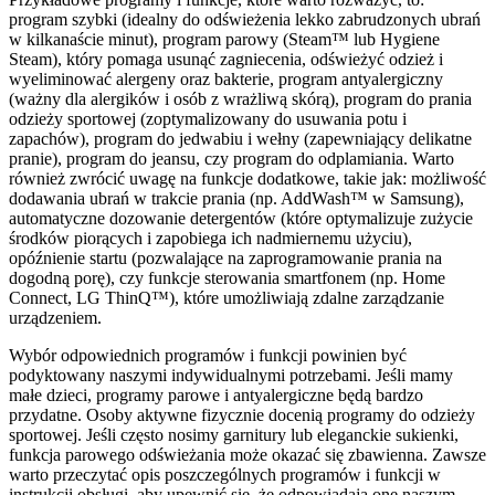
program szybki (idealny do odświeżenia lekko zabrudzonych ubrań
w kilkanaście minut), program parowy (Steam™ lub Hygiene
Steam), który pomaga usunąć zagniecenia, odświeżyć odzież i
wyeliminować alergeny oraz bakterie, program antyalergiczny
(ważny dla alergików i osób z wrażliwą skórą), program do prania
odzieży sportowej (zoptymalizowany do usuwania potu i
zapachów), program do jedwabiu i wełny (zapewniający delikatne
pranie), program do jeansu, czy program do odplamiania. Warto
również zwrócić uwagę na funkcje dodatkowe, takie jak: możliwość
dodawania ubrań w trakcie prania (np. AddWash™ w Samsung),
automatyczne dozowanie detergentów (które optymalizuje zużycie
środków piorących i zapobiega ich nadmiernemu użyciu),
opóźnienie startu (pozwalające na zaprogramowanie prania na
dogodną porę), czy funkcje sterowania smartfonem (np. Home
Connect, LG ThinQ™), które umożliwiają zdalne zarządzanie
urządzeniem.
Wybór odpowiednich programów i funkcji powinien być
podyktowany naszymi indywidualnymi potrzebami. Jeśli mamy
małe dzieci, programy parowe i antyalergiczne będą bardzo
przydatne. Osoby aktywne fizycznie docenią programy do odzieży
sportowej. Jeśli często nosimy garnitury lub eleganckie sukienki,
funkcja parowego odświeżania może okazać się zbawienna. Zawsze
warto przeczytać opis poszczególnych programów i funkcji w
instrukcji obsługi, aby upewnić się, że odpowiadają one naszym