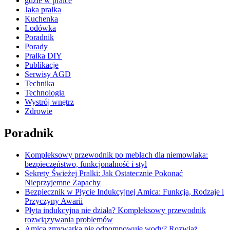
gdzie w pralce
Jaka pralka
Kuchenka
Lodówka
Poradnik
Porady
Pralka DIY
Publikacje
Serwisy AGD
Technika
Technologia
Wystrój wnętrz
Zdrowie
Poradnik
Kompleksowy przewodnik po meblach dla niemowlaka:
bezpieczeństwo, funkcjonalność i styl
Sekrety Świeżej Pralki: Jak Ostatecznie Pokonać
Nieprzyjemne Zapachy
Bezpiecznik w Płycie Indukcyjnej Amica: Funkcja, Rodzaje i
Przyczyny Awarii
Płyta indukcyjna nie działa? Kompleksowy przewodnik
rozwiązywania problemów
Amica zmywarka nie odpompowuje wody? Rozwiąż