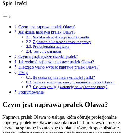
Spis Treści
Czym jest naprawa pralek Oława?
Jak działa naprawa pralek Oława?
Szybka identyfikacja usterki pralki
Zgłaszanie kosztów i czasu naprawy
Profesjonalna naprawa
Testy i gwarancja
Czym są najczęstsze usterki pralek?
Jak wybrać najlepszą naprawę pralek Oława?
Dlaczego warto wybrać naprawę pralek Oława?
FAQs
Ile czasu zajmie naprawa mojej pralki?
Jakie są koszty naprawy w naprawie pralek Oława?
Czy otrzymuję gwarancję na wykonaną pracę?
Podsumowanie
Czym jest naprawa pralek Oława?
Naprawa pralek Oława to usługa, która oferuje profesjonalne
naprawy pralek w Oławie oraz okolicach. Tam zawsze możesz
liczyć na sprawne i skuteczne działania różnych specjalistów z