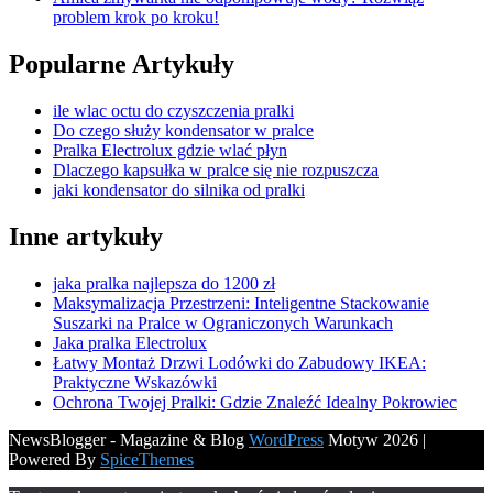
problem krok po kroku!
Popularne Artykuły
ile wlac octu do czyszczenia pralki
Do czego służy kondensator w pralce
Pralka Electrolux gdzie wlać płyn
Dlaczego kapsułka w pralce się nie rozpuszcza
jaki kondensator do silnika od pralki
Inne artykuły
jaka pralka najlepsza do 1200 zł
Maksymalizacja Przestrzeni: Inteligentne Stackowanie
Suszarki na Pralce w Ograniczonych Warunkach
Jaka pralka Electrolux
Łatwy Montaż Drzwi Lodówki do Zabudowy IKEA:
Praktyczne Wskazówki
Ochrona Twojej Pralki: Gdzie Znaleźć Idealny Pokrowiec
NewsBlogger - Magazine & Blog
WordPress
Motyw 2026 |
Powered By
SpiceThemes