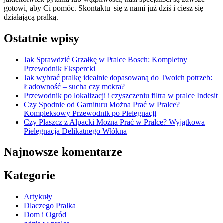
gotowi, aby Ci pomóc. Skontaktuj się z nami już dziś i ciesz się
działającą pralką.
Ostatnie wpisy
Jak Sprawdzić Grzałkę w Pralce Bosch: Kompletny
Przewodnik Ekspercki
Jak wybrać pralkę idealnie dopasowaną do Twoich potrzeb:
Ładowność – sucha czy mokra?
Przewodnik po lokalizacji i czyszczeniu filtra w pralce Indesit
Czy Spodnie od Garnituru Można Prać w Pralce?
Kompleksowy Przewodnik po Pielęgnacji
Czy Płaszcz z Alpacki Można Prać w Pralce? Wyjątkowa
Pielęgnacja Delikatnego Włókna
Najnowsze komentarze
Kategorie
Artykuły
Dlaczego Pralka
Dom i Ogród