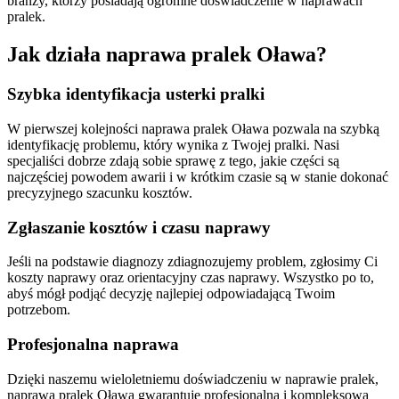
branży, którzy posiadają ogromne doświadczenie w naprawach
pralek.
Jak działa naprawa pralek Oława?
Szybka identyfikacja usterki pralki
W pierwszej kolejności naprawa pralek Oława pozwala na szybką
identyfikację problemu, który wynika z Twojej pralki. Nasi
specjaliści dobrze zdają sobie sprawę z tego, jakie części są
najczęściej powodem awarii i w krótkim czasie są w stanie dokonać
precyzyjnego szacunku kosztów.
Zgłaszanie kosztów i czasu naprawy
Jeśli na podstawie diagnozy zdiagnozujemy problem, zgłosimy Ci
koszty naprawy oraz orientacyjny czas naprawy. Wszystko po to,
abyś mógł podjąć decyzję najlepiej odpowiadającą Twoim
potrzebom.
Profesjonalna naprawa
Dzięki naszemu wieloletniemu doświadczeniu w naprawie pralek,
naprawa pralek Oława gwarantuje profesjonalną i kompleksową