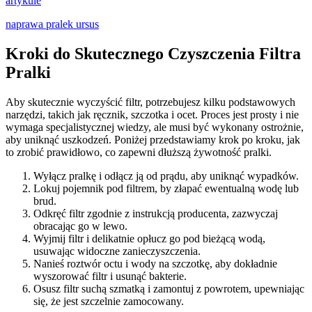
artykule
naprawa pralek ursus
Kroki do Skutecznego Czyszczenia Filtra
Pralki
Aby skutecznie wyczyścić filtr, potrzebujesz kilku podstawowych
narzędzi, takich jak ręcznik, szczotka i ocet. Proces jest prosty i nie
wymaga specjalistycznej wiedzy, ale musi być wykonany ostrożnie,
aby uniknąć uszkodzeń. Poniżej przedstawiamy krok po kroku, jak
to zrobić prawidłowo, co zapewni dłuższą żywotność pralki.
Wyłącz pralkę i odłącz ją od prądu, aby uniknąć wypadków.
Lokuj pojemnik pod filtrem, by złapać ewentualną wodę lub
brud.
Odkręć filtr zgodnie z instrukcją producenta, zazwyczaj
obracając go w lewo.
Wyjmij filtr i delikatnie opłucz go pod bieżącą wodą,
usuwając widoczne zanieczyszczenia.
Nanieś roztwór octu i wody na szczotkę, aby dokładnie
wyszorować filtr i usunąć bakterie.
Osusz filtr suchą szmatką i zamontuj z powrotem, upewniając
się, że jest szczelnie zamocowany.