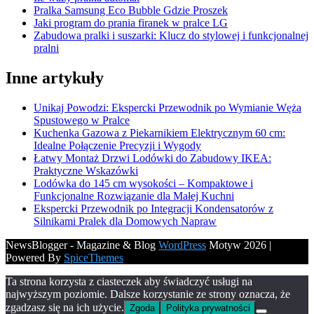
Pralka Samsung Eco Bubble Gdzie Proszek
Jaki program do prania firanek w pralce LG
Zabudowa pralki i suszarki: Klucz do stylowej i funkcjonalnej
pralni
Inne artykuły
Unikaj Powodzi: Ekspercki Przewodnik po Wymianie Węża
Spustowego w Pralce
Kuchenka Gazowa z Piekarnikiem Elektrycznym 60 cm:
Idealne Połączenie Precyzji i Wygody
Łatwy Montaż Drzwi Lodówki do Zabudowy IKEA:
Praktyczne Wskazówki
Lodówka do 145 cm wysokości – Kompaktowe i
Funkcjonalne Rozwiązanie dla Małej Kuchni
Ekspercki Przewodnik po Integracji Kondensatorów z
Silnikami Pralek dla Domowych Napraw
NewsBlogger - Magazine & Blog
WordPress
Motyw 2026 |
Powered By
SpiceThemes
Ta strona korzysta z ciasteczek aby świadczyć usługi na
najwyższym poziomie. Dalsze korzystanie ze strony oznacza, że
zgadzasz się na ich użycie.
Zgoda
Polityka prywatności