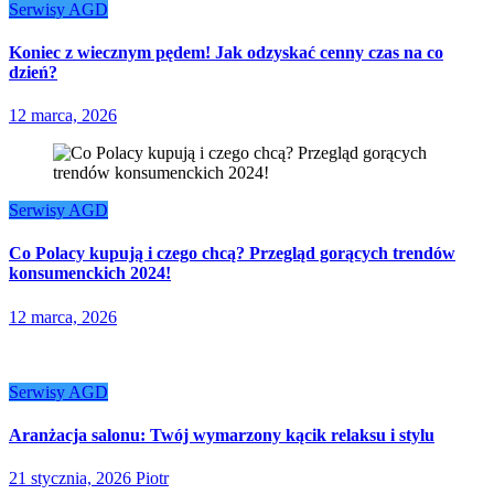
Serwisy AGD
Koniec z wiecznym pędem! Jak odzyskać cenny czas na co
dzień?
12 marca, 2026
Serwisy AGD
Co Polacy kupują i czego chcą? Przegląd gorących trendów
konsumenckich 2024!
12 marca, 2026
Serwisy AGD
Aranżacja salonu: Twój wymarzony kącik relaksu i stylu
21 stycznia, 2026
Piotr