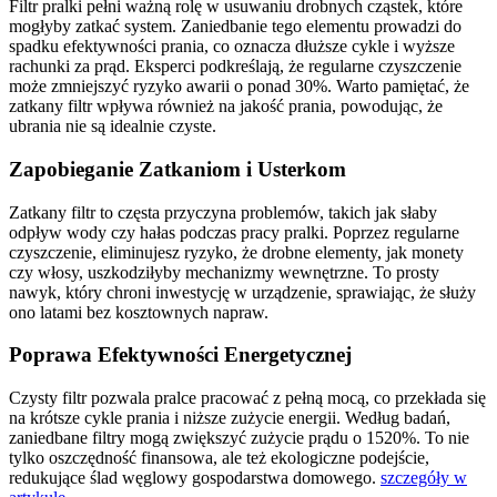
Filtr pralki pełni ważną rolę w usuwaniu drobnych cząstek, które
mogłyby zatkać system. Zaniedbanie tego elementu prowadzi do
spadku efektywności prania, co oznacza dłuższe cykle i wyższe
rachunki za prąd. Eksperci podkreślają, że regularne czyszczenie
może zmniejszyć ryzyko awarii o ponad 30%. Warto pamiętać, że
zatkany filtr wpływa również na jakość prania, powodując, że
ubrania nie są idealnie czyste.
Zapobieganie Zatkaniom i Usterkom
Zatkany filtr to częsta przyczyna problemów, takich jak słaby
odpływ wody czy hałas podczas pracy pralki. Poprzez regularne
czyszczenie, eliminujesz ryzyko, że drobne elementy, jak monety
czy włosy, uszkodziłyby mechanizmy wewnętrzne. To prosty
nawyk, który chroni inwestycję w urządzenie, sprawiając, że służy
ono latami bez kosztownych napraw.
Poprawa Efektywności Energetycznej
Czysty filtr pozwala pralce pracować z pełną mocą, co przekłada się
na krótsze cykle prania i niższe zużycie energii. Według badań,
zaniedbane filtry mogą zwiększyć zużycie prądu o 1520%. To nie
tylko oszczędność finansowa, ale też ekologiczne podejście,
redukujące ślad węglowy gospodarstwa domowego.
szczegóły w