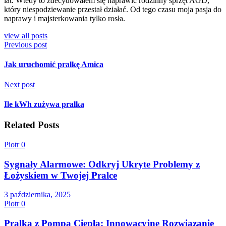
lat. Wtedy to zdecydowałem się naprawić rodzinny sprzęt AGD,
który niespodziewanie przestał działać. Od tego czasu moja pasja do
naprawy i majsterkowania tylko rosła.
view all posts
Previous post
Jak uruchomić pralkę Amica
Next post
Ile kWh zużywa pralka
Related Posts
Piotr
0
Sygnały Alarmowe: Odkryj Ukryte Problemy z
Łożyskiem w Twojej Pralce
3 października, 2025
Piotr
0
Pralka z Pompą Ciepła: Innowacyjne Rozwiązanie