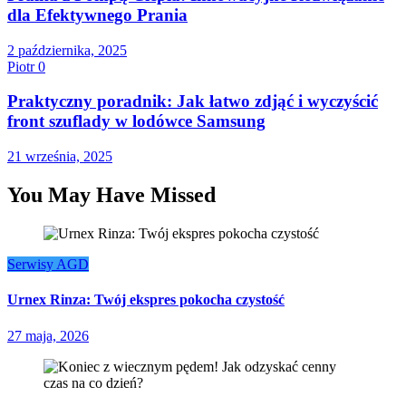
dla Efektywnego Prania
2 października, 2025
Piotr
0
Praktyczny poradnik: Jak łatwo zdjąć i wyczyścić
front szuflady w lodówce Samsung
21 września, 2025
You May Have Missed
Serwisy AGD
Urnex Rinza: Twój ekspres pokocha czystość
27 maja, 2026