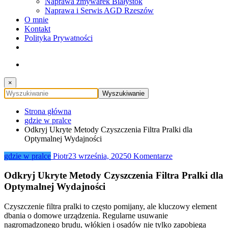
Naprawa zmywarek Białystok
Naprawa i Serwis AGD Rzeszów
O mnie
Kontakt
Polityka Prywatności
×
Strona główna
gdzie w pralce
Odkryj Ukryte Metody Czyszczenia Filtra Pralki dla
Optymalnej Wydajności
gdzie w pralce
Piotr
23 września, 2025
0 Komentarze
Odkryj Ukryte Metody Czyszczenia Filtra Pralki dla
Optymalnej Wydajności
Czyszczenie filtra pralki to często pomijany, ale kluczowy element
dbania o domowe urządzenia. Regularne usuwanie
nagromadzonego brudu, włókien i osadów nie tylko zapobiega