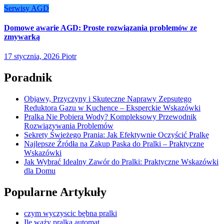
Serwisy AGD
Domowe awarie AGD: Proste rozwiązania problemów ze
zmywarką
17 stycznia, 2026
Piotr
Poradnik
Objawy, Przyczyny i Skuteczne Naprawy Zepsutego
Reduktora Gazu w Kuchence – Eksperckie Wskazówki
Pralka Nie Pobiera Wody? Kompleksowy Przewodnik
Rozwiązywania Problemów
Sekrety Świeżego Prania: Jak Efektywnie Oczyścić Pralkę
Najlepsze Źródła na Zakup Paska do Pralki – Praktyczne
Wskazówki
Jak Wybrać Idealny Zawór do Pralki: Praktyczne Wskazówki
dla Domu
Popularne Artykuły
czym wyczyscic bębna pralki
Ile waży pralka automat