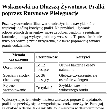
Wskazówki na Dłuższą Żywotność Pralki
poprzez Rutynowe Pielęgnacje
Poza czyszczeniem filtra, warto wdrożyć inne nawyki, które
wspierają ogólną kondycję pralki. Na przykład, używanie
odpowiednich detergentów może zapobiec osadom, a regularne
kontrole pomogą wykryć problemy wcześnie. Te proste kroki nie
tylko przedłużają życie urządzenia, ale także poprawiają wyniki
prania codziennie.
Metoda
Częstotliwość
Korzyści
czyszczenia
Co 12
Usuwa bakterie i osady
Ocet i woda
miesiące
naturalnie
Specjalny środek
Co 36
Głębsze czyszczenie, ale
chemiczny
miesięcy
ostrożnie z alergenami
Ręczne
Szybkie usuwanie
Co tydzień
szczotkowanie
widocznego brudu
Wykorzystując te metody, możesz znacząco poprawić wydajność
pralki, co przełoży się na wygodniejsze codzienne życie. Pamiętaj,
że dbałość o detale, takie jak filtr, to inwestycja w długoterminowe