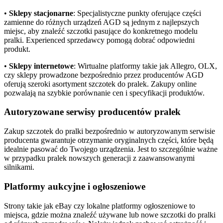
•
Sklepy stacjonarne
: Specjalistyczne punkty oferujące części
zamienne do różnych urządzeń AGD są jednym z najlepszych
miejsc, aby znaleźć szczotki pasujące do konkretnego modelu
pralki. Experienced sprzedawcy pomogą dobrać odpowiedni
produkt.
•
Sklepy internetowe
: Wirtualne platformy takie jak Allegro, OLX,
czy sklepy prowadzone bezpośrednio przez producentów AGD
oferują szeroki asortyment szczotek do pralek. Zakupy online
pozwalają na szybkie porównanie cen i specyfikacji produktów.
Autoryzowane serwisy producentów pralek
Zakup szczotek do pralki bezpośrednio w autoryzowanym serwisie
producenta gwarantuje otrzymanie oryginalnych części, które będą
idealnie pasować do Twojego urządzenia. Jest to szczególnie ważne
w przypadku pralek nowszych generacji z zaawansowanymi
silnikami.
Platformy aukcyjne i ogłoszeniowe
Strony takie jak eBay czy lokalne platformy ogłoszeniowe to
miejsca, gdzie można znaleźć używane lub nowe szczotki do pralki