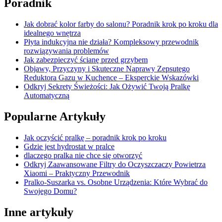
Poradnik
Jak dobrać kolor farby do salonu? Poradnik krok po kroku dla
idealnego wnętrza
Płyta indukcyjna nie działa? Kompleksowy przewodnik
rozwiązywania problemów
Jak zabezpieczyć ścianę przed grzybem
Objawy, Przyczyny i Skuteczne Naprawy Zepsutego
Reduktora Gazu w Kuchence – Eksperckie Wskazówki
Odkryj Sekrety Świeżości: Jak Ożywić Twoją Pralkę
Automatyczną
Popularne Artykuły
Jak oczyścić pralkę – poradnik krok po kroku
Gdzie jest hydrostat w pralce
dlaczego pralka nie chce się otworzyć
Odkryj Zaawansowane Filtry do Oczyszczaczy Powietrza
Xiaomi – Praktyczny Przewodnik
Pralko-Suszarka vs. Osobne Urządzenia: Które Wybrać do
Swojego Domu?
Inne artykuły