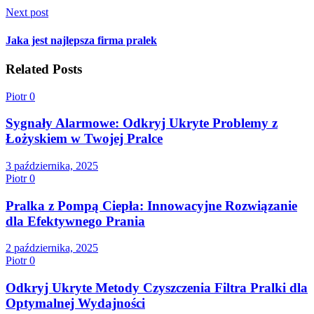
Next post
Jaka jest najlepsza firma pralek
Related Posts
Piotr
0
Sygnały Alarmowe: Odkryj Ukryte Problemy z
Łożyskiem w Twojej Pralce
3 października, 2025
Piotr
0
Pralka z Pompą Ciepła: Innowacyjne Rozwiązanie
dla Efektywnego Prania
2 października, 2025
Piotr
0
Odkryj Ukryte Metody Czyszczenia Filtra Pralki dla
Optymalnej Wydajności