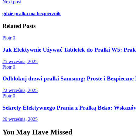
Next post
gdzie pralka ma bezpiecznik
Related Posts
Piotr
0
Jak Efektywnie Używać Tabletek do Pralki W5: Pra
25 września, 2025
Piotr
0
Odblokuj drzwi pralki Samsung: Proste i Bezpieczne
22 września, 2025
Piotr
0
Sekrety Efektywnego Prania z Pralką Beko: Wskaz
20 września, 2025
You May Have Missed