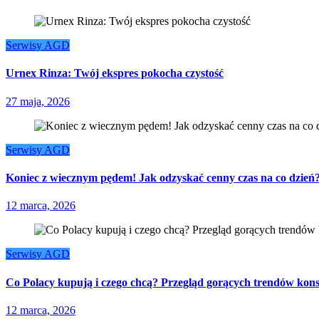
Serwisy AGD
Urnex Rinza: Twój ekspres pokocha czystość
27 maja, 2026
Serwisy AGD
Koniec z wiecznym pędem! Jak odzyskać cenny czas na co dzień
12 marca, 2026
Serwisy AGD
Co Polacy kupują i czego chcą? Przegląd gorących trendów kon
12 marca, 2026