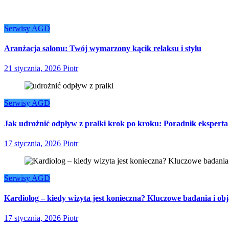
Serwisy AGD
Aranżacja salonu: Twój wymarzony kącik relaksu i stylu
21 stycznia, 2026
Piotr
Serwisy AGD
Jak udrożnić odpływ z pralki krok po kroku: Poradnik eksperta
17 stycznia, 2026
Piotr
Serwisy AGD
Kardiolog – kiedy wizyta jest konieczna? Kluczowe badania i ob
17 stycznia, 2026
Piotr