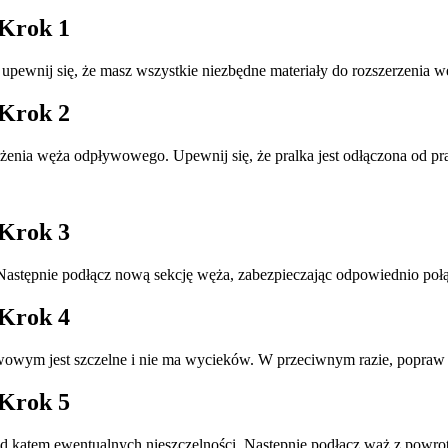
 Krok 1
upewnij się, że masz wszystkie niezbędne materiały do rozszerzenia w
 Krok 2
żenia węża odpływowego. Upewnij się, że pralka jest odłączona od pr
 Krok 3
 Następnie podłącz nową sekcję węża, zabezpieczając odpowiednio połą
 Krok 4
wym jest szczelne i nie ma wycieków. W przeciwnym razie, popraw p
 Krok 5
 kątem ewentualnych nieszczelności. Następnie podłącz wąż z powrot