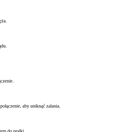
ęża.
ądu.
czenie.
ołączenie, aby uniknąć zalania.
em do pralki.