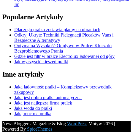
Im
Popularne Artykuły
Dlaczego pralka zostawia plamy na ubraniach
Odkryj Ukryte Techniki Pielęgnacji Plecaków Vans i
Bezpieczne Alternatywy
Optymalna Wysokość Odpływu w Pralce: Klucz do
Bezproblemowego Prania
Gdzie jest filtr w pralce Electrolux ładowanej od góry
Jak wyczyścić kieszeń pralki
Inne artykuły
Jaka ładowność pralki – Kompleksowy przewodnik
zakupowy
Jaka jest dobra pralka automatyczna
Jaka jest najlepsza firma pralek
Jaka woda do pralki
Jaką moc ma pralka
NewsBlogger - Magazine & Blog
WordPress
Motyw 2026 |
Powered By
SpiceThemes