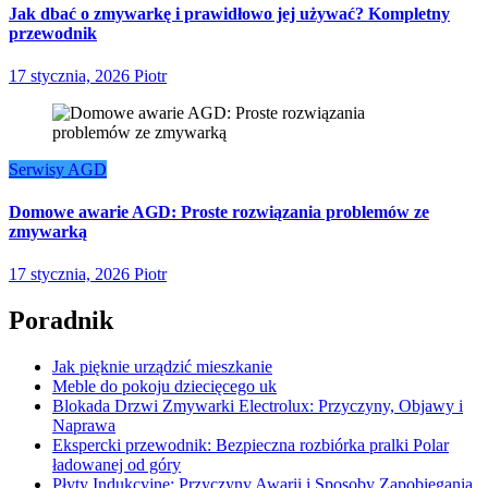
Jak dbać o zmywarkę i prawidłowo jej używać? Kompletny
przewodnik
17 stycznia, 2026
Piotr
Serwisy AGD
Domowe awarie AGD: Proste rozwiązania problemów ze
zmywarką
17 stycznia, 2026
Piotr
Poradnik
Jak pięknie urządzić mieszkanie
Meble do pokoju dziecięcego uk
Blokada Drzwi Zmywarki Electrolux: Przyczyny, Objawy i
Naprawa
Ekspercki przewodnik: Bezpieczna rozbiórka pralki Polar
ładowanej od góry
Płyty Indukcyjne: Przyczyny Awarii i Sposoby Zapobiegania