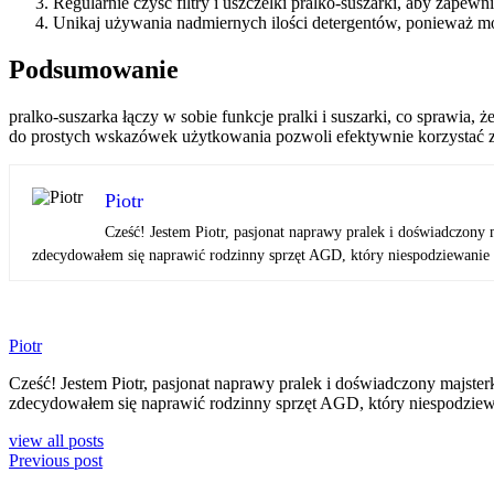
Regularnie czyść filtry i uszczelki pralko-suszarki, aby zapewn
Unikaj używania nadmiernych ilości detergentów, ponieważ 
Podsumowanie
pralko-suszarka łączy w sobie funkcje pralki i suszarki, co sprawia,
do prostych wskazówek użytkowania pozwoli efektywnie korzystać z te
Piotr
Cześć! Jestem Piotr, pasjonat naprawy pralek i doświadczony 
zdecydowałem się naprawić rodzinny sprzęt AGD, który niespodziewanie pr
Piotr
Cześć! Jestem Piotr, pasjonat naprawy pralek i doświadczony majster
zdecydowałem się naprawić rodzinny sprzęt AGD, który niespodziewan
view all posts
Previous post