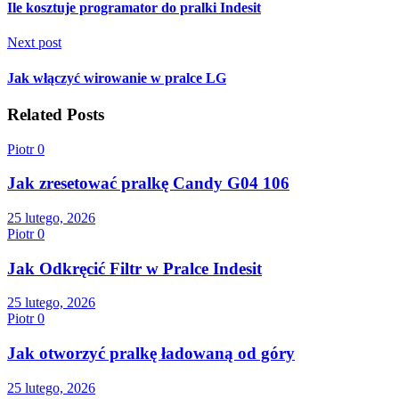
Ile kosztuje programator do pralki Indesit
Next post
Jak włączyć wirowanie w pralce LG
Related Posts
Piotr
0
Jak zresetować pralkę Candy G04 106
25 lutego, 2026
Piotr
0
Jak Odkręcić Filtr w Pralce Indesit
25 lutego, 2026
Piotr
0
Jak otworzyć pralkę ładowaną od góry
25 lutego, 2026