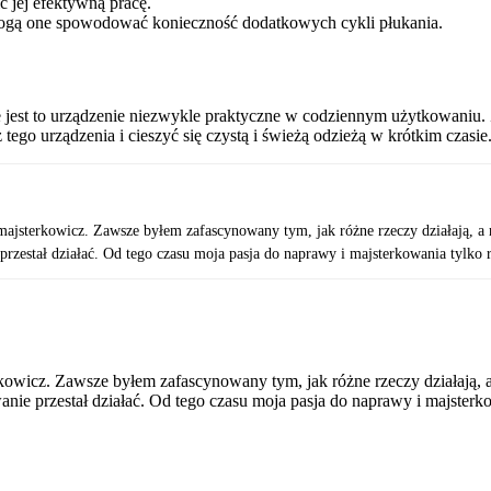
ić jej efektywną pracę.
mogą one spowodować konieczność dodatkowych cykli płukania.
 że jest to urządzenie niezwykle praktyczne w codziennym użytkowaniu.
go urządzenia i cieszyć się czystą i świeżą odzieżą w krótkim czasie
majsterkowicz. Zawsze byłem zafascynowany tym, jak różne rzeczy działają, a m
zestał działać. Od tego czasu moja pasja do naprawy i majsterkowania tylko r
kowicz. Zawsze byłem zafascynowany tym, jak różne rzeczy działają, a 
ie przestał działać. Od tego czasu moja pasja do naprawy i majsterko