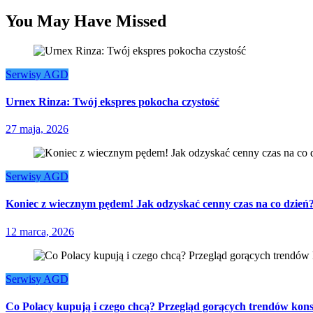
You May Have Missed
Serwisy AGD
Urnex Rinza: Twój ekspres pokocha czystość
27 maja, 2026
Serwisy AGD
Koniec z wiecznym pędem! Jak odzyskać cenny czas na co dzień
12 marca, 2026
Serwisy AGD
Co Polacy kupują i czego chcą? Przegląd gorących trendów kon