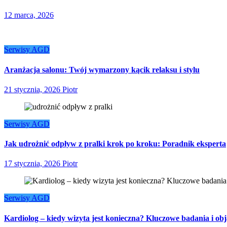
12 marca, 2026
Serwisy AGD
Aranżacja salonu: Twój wymarzony kącik relaksu i stylu
21 stycznia, 2026
Piotr
Serwisy AGD
Jak udrożnić odpływ z pralki krok po kroku: Poradnik eksperta
17 stycznia, 2026
Piotr
Serwisy AGD
Kardiolog – kiedy wizyta jest konieczna? Kluczowe badania i ob