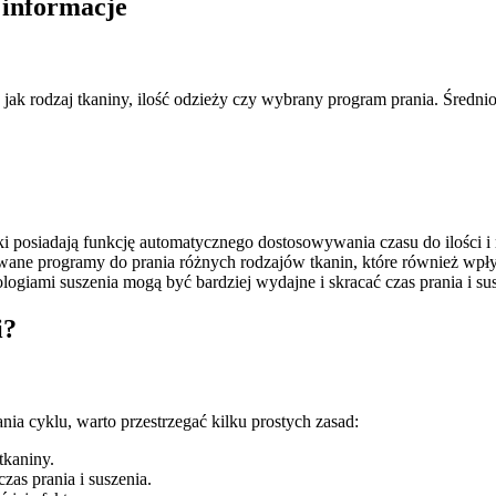
 informacje
 jak rodzaj tkaniny, ilość odzieży czy wybrany program prania. Średni
 posiadają funkcję automatycznego dostosowywania czasu do ilości i r
wane programy do prania różnych rodzajów tkanin, które również wpły
logiami suszenia mogą być bardziej wydajne i skracać czas prania i s
i?
ania cyklu, warto przestrzegać kilku prostych zasad:
tkaniny.
as prania i suszenia.