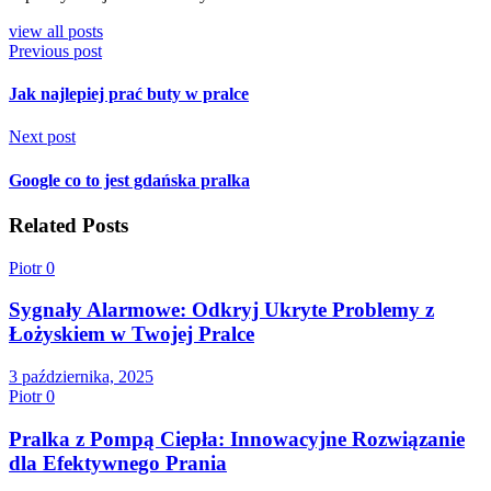
view all posts
Previous post
Jak najlepiej prać buty w pralce
Next post
Google co to jest gdańska pralka
Related Posts
Piotr
0
Sygnały Alarmowe: Odkryj Ukryte Problemy z
Łożyskiem w Twojej Pralce
3 października, 2025
Piotr
0
Pralka z Pompą Ciepła: Innowacyjne Rozwiązanie
dla Efektywnego Prania