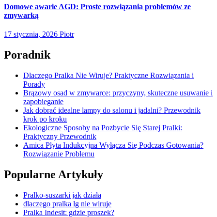
Domowe awarie AGD: Proste rozwiązania problemów ze
zmywarką
17 stycznia, 2026
Piotr
Poradnik
Dlaczego Pralka Nie Wiruje? Praktyczne Rozwiązania i
Porady
Brązowy osad w zmywarce: przyczyny, skuteczne usuwanie i
zapobieganie
Jak dobrać idealne lampy do salonu i jadalni? Przewodnik
krok po kroku
Ekologiczne Sposoby na Pozbycie Się Starej Pralki:
Praktyczny Przewodnik
Amica Płyta Indukcyjna Wyłącza Się Podczas Gotowania?
Rozwiązanie Problemu
Popularne Artykuły
Pralko-suszarki jak działa
dlaczego pralka lg nie wiruje
Pralka Indesit: gdzie proszek?