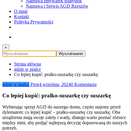
Naprawa zmywarek Białystok
Naprawa i Serwis AGD Rzeszów
O mnie
Kontakt
Polityka Prywatności
×
Strona główna
gdzie w pralce
Co lepiej kupić: pralko-suszarkę czy suszarkę
gdzie w pralce
Piotr
4 września, 2024
0 Komentarze
Co lepiej kupić: pralko-suszarkę czy suszarkę
Wybierając sprzęt AGD do naszego domu, często stajemy przed
dylematem: co lepiej kupić – pralko-suszarkę czy suszarkę. Oba
urządzenia mają swoje zalety i wady, dlatego warto poznać różnice
między nimi, aby podjąć najlepszą decyzję dopasowaną do naszych
potrzeb.