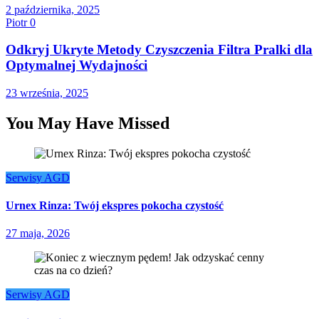
2 października, 2025
Piotr
0
Odkryj Ukryte Metody Czyszczenia Filtra Pralki dla
Optymalnej Wydajności
23 września, 2025
You May Have Missed
Serwisy AGD
Urnex Rinza: Twój ekspres pokocha czystość
27 maja, 2026
Serwisy AGD