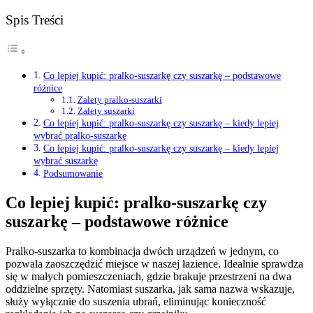
Spis Treści
Co lepiej kupić: pralko-suszarkę czy suszarkę – podstawowe
różnice
Zalety pralko-suszarki
Zalety suszarki
Co lepiej kupić: pralko-suszarkę czy suszarkę – kiedy lepiej
wybrać pralko-suszarkę
Co lepiej kupić: pralko-suszarkę czy suszarkę – kiedy lepiej
wybrać suszarkę
Podsumowanie
Co lepiej kupić: pralko-suszarkę czy
suszarkę – podstawowe różnice
Pralko-suszarka to kombinacja dwóch urządzeń w jednym, co
pozwala zaoszczędzić miejsce w naszej łazience. Idealnie sprawdza
się w małych pomieszczeniach, gdzie brakuje przestrzeni na dwa
oddzielne sprzęty. Natomiast suszarka, jak sama nazwa wskazuje,
służy wyłącznie do suszenia ubrań, eliminując konieczność